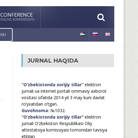
CONFERENCE
ONLINE KONFERENSIYA
ISH
JURNAL HAQIDA
“O’zbekistonda xorijiy tillar”
elektron
jurnali va internet portali ommaviy axborot
vositasi sifatida 2014 yil 3 may kuni davlat
ro’yxatidan o’tgan.
Guvohnoma:
№1032.
“O’zbekistonda xorijiy tillar”
elektron
jurnali O’zbekiston Respublikasi Oliy
attestatsiya komissiyasi tomonidan tavsiya
etilgan