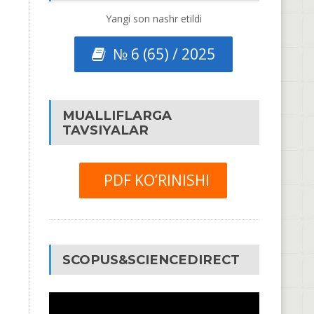
Yangi son nashr etildi
№ 6 (65) / 2025
MUALLIFLARGA
TAVSIYALAR
PDF KO’RINISHI
SCOPUS&SCIENCEDIRECT
Video
Pleyer