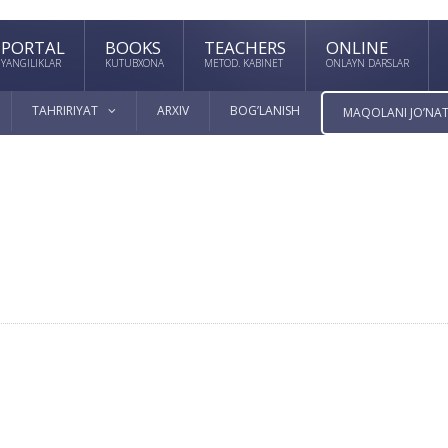
PORTAL
BOOKS
TEACHERS
ONLINE
YANGILIKLAR
KUTUBXONA
METOD. KABINET
ONLAYN DARSLAR
TAHRIRIYAT
ARXIV
BOG’LANISH
MAQOLANI JO’NAT