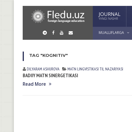
JOURNAL
YANGI NASHR
MUALLIFLARGA
TAG "KOGNITIV"
DILYARAM АSHUROVА
MATN LINGVISTIKASI
TIL NАZАRIYASI
BADIIY MATN SINERGETIKASI
Read More