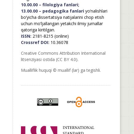
10.00.00 – filologiya fanlari;
13.00.00 – pedagogika fanlari
yo’nalishlari
bo’yicha dissertatsiya natijalarini chop etish
uchun mo’ljallangan yetakchi ilmiy jurnallar
qatoriga kiritilgan.
ISSN:
2181-8215 (online)
Crossref DOI:
10.36078
Creative Commons Attribution International
litsenziyasi ostida (CC BY 4.0).
Mualliflik huquqi © muallif (lar) ga tegishli.