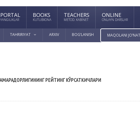
PORTAL
BOOKS
TEACHERS
ONLINE
YANGILIKLAR
KUTUBXONA
METOD. KABINET
ONLAYN DARSLAR
TAHRIRIYAT
ARXIV
BOG’LANISH
MAQOLANI JO’NAT
САМАРАДОРЛИГИНИНГ РЕЙТИНГ КЎРСАТКИЧЛАРИ