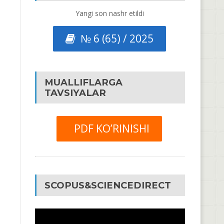
Yangi son nashr etildi
№ 6 (65) / 2025
MUALLIFLARGA
TAVSIYALAR
PDF KO’RINISHI
SCOPUS&SCIENCEDIRECT
Video
Pleyer