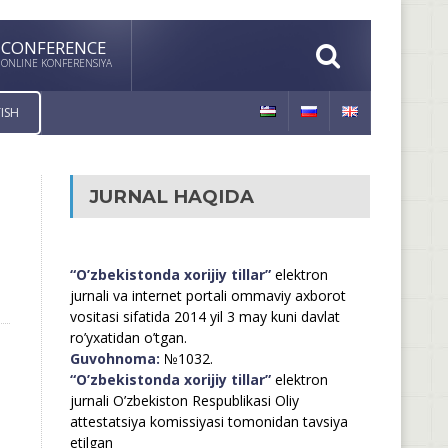
CONFERENCE
ONLINE KONFERENSIYA
ISH
JURNAL HAQIDA
“O’zbekistonda xorijiy tillar”
elektron
jurnali va internet portali ommaviy axborot
vositasi sifatida 2014 yil 3 may kuni davlat
ro’yxatidan o’tgan.
Guvohnoma:
№1032.
“O’zbekistonda xorijiy tillar”
elektron
jurnali O’zbekiston Respublikasi Oliy
attestatsiya komissiyasi tomonidan tavsiya
etilgan