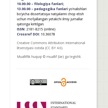
10.00.00 – filologiya fanlari;
13.00.00 – pedagogika fanlari
yo’nalishlari
bo’yicha dissertatsiya natijalarini chop etish
uchun mo’ljallangan yetakchi ilmiy jurnallar
qatoriga kiritilgan.
ISSN:
2181-8215 (online)
Crossref DOI:
10.36078
Creative Commons Attribution International
litsenziyasi ostida (CC BY 4.0).
Mualliflik huquqi © muallif (lar) ga tegishli.