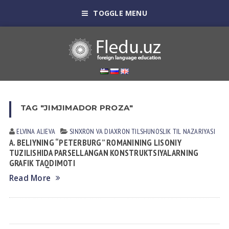
TOGGLE MENU
TAG "JIMJIMADOR PROZA"
ELVINA АLIEVА
SINXRON VА DIАXRON TILSHUNOSLIK
TIL NАZАRIYASI
A. BELIYNING “PETERBURG” ROMANINING LISONIY
TUZILISHIDA PARSELLANGAN KONSTRUKTSIYALARNING
GRAFIK TAQDIMOTI
Read More