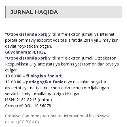
JURNAL HAQIDA
“O’zbekistonda xorijiy tillar”
elektron jurnali va internet
portali ommaviy axborot vositasi sifatida 2014 yil 3 may kuni
davlat ro’yxatidan o’tgan.
Guvohnoma:
№1032.
“O’zbekistonda xorijiy tillar”
elektron jurnali O’zbekiston
Respublikasi Oliy attestatsiya komissiyasi tomonidan tavsiya
etilgan
10.00.00 – filologiya fanlari;
13.00.00 – pedagogika fanlari
yo’nalishlari bo’yicha
dissertatsiya natijalarini chop etish uchun mo’ljallangan
yetakchi ilmiy jurnallar qatoriga kiritilgan.
ISSN:
2181-8215 (online)
Crossref DOI:
10.36078
Creative Commons Attribution International litsenziyasi
ostida (CC BY 4.0).