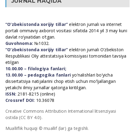
JURNAL HAQIDA
“O’zbekistonda xorijiy tillar”
elektron jurnali va internet
portali ommaviy axborot vositasi sifatida 2014 yil 3 may kuni
davlat ro’yxatidan o’tgan.
Guvohnoma:
№1032.
“O’zbekistonda xorijiy tillar”
elektron jurnali O’zbekiston
Respublikasi Oliy attestatsiya komissiyasi tomonidan tavsiya
etilgan
10.00.00 – filologiya fanlari;
13.00.00 – pedagogika fanlari
yo’nalishlari bo’yicha
dissertatsiya natijalarini chop etish uchun mo’ljallangan
yetakchi ilmiy jurnallar qatoriga kiritilgan.
ISSN:
2181-8215 (online)
Crossref DOI:
10.36078
Creative Commons Attribution International litsenziyasi
ostida (CC BY 4.0).
Mualliflik huquqi © muallif (lar) ga tegishli.