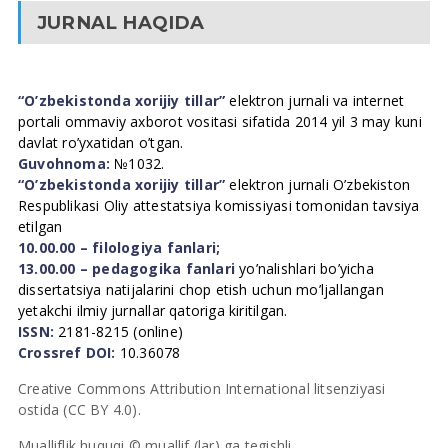
JURNAL HAQIDA
“O’zbekistonda xorijiy tillar”
elektron jurnali va internet
portali ommaviy axborot vositasi sifatida 2014 yil 3 may kuni
davlat ro’yxatidan o’tgan.
Guvohnoma:
№1032.
“O’zbekistonda xorijiy tillar”
elektron jurnali O’zbekiston
Respublikasi Oliy attestatsiya komissiyasi tomonidan tavsiya
etilgan
10.00.00 – filologiya fanlari;
13.00.00 – pedagogika fanlari
yo’nalishlari bo’yicha
dissertatsiya natijalarini chop etish uchun mo’ljallangan
yetakchi ilmiy jurnallar qatoriga kiritilgan.
ISSN:
2181-8215 (online)
Crossref DOI:
10.36078
Creative Commons Attribution International litsenziyasi
ostida (CC BY 4.0).
Mualliflik huquqi © muallif (lar) ga tegishli.