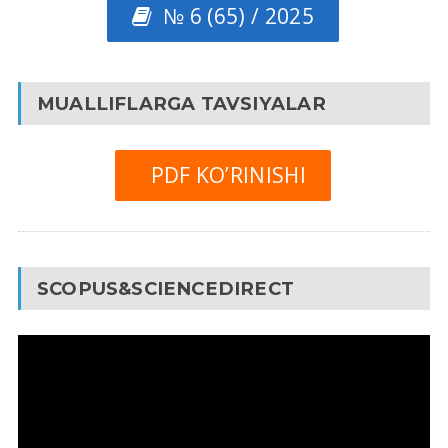
№ 6 (65) / 2025
MUALLIFLARGA TAVSIYALAR
PDF KO’RINISHI
SCOPUS&SCIENCEDIRECT
Video
Pleyer