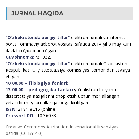
JURNAL HAQIDA
“O’zbekistonda xorijiy tillar”
elektron jurnali va internet
portali ommaviy axborot vositasi sifatida 2014 yil 3 may kuni
davlat ro’yxatidan o’tgan.
Guvohnoma:
№1032.
“O’zbekistonda xorijiy tillar”
elektron jurnali O’zbekiston
Respublikasi Oliy attestatsiya komissiyasi tomonidan tavsiya
etilgan
10.00.00 – filologiya fanlari;
13.00.00 – pedagogika fanlari
yo’nalishlari bo’yicha
dissertatsiya natijalarini chop etish uchun mo’ljallangan
yetakchi ilmiy jurnallar qatoriga kiritilgan.
ISSN:
2181-8215 (online)
Crossref DOI:
10.36078
Creative Commons Attribution International litsenziyasi
ostida (CC BY 4.0).