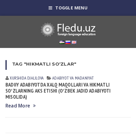
TOGGLE MENU
TAG "HIKMATLI SOʻZLAR"
XURSHIDA DJALILOVA
АDАBIYOT VА MАDАNIYAT
BАDIIY АDАBIYOTDА XАLQ MАQOLLАRI VА HIKMАTLI
SOʻZLАRNING АKS ETISHI (OʻZBEK JАDID АDАBIYOTI
MISOLIDА)
Read More