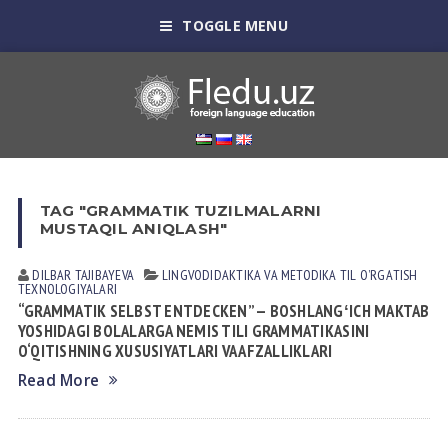
TOGGLE MENU
TAG "GRAMMATIK TUZILMALARNI
MUSTAQIL ANIQLASH"
DILBAR TAJIBAYEVA
LINGVODIDАKTIKА VА METODIKА
TIL OʼRGАTISH
TEXNOLOGIYALАRI
“GRAMMATIK SELBST ENTDECKEN” — BOSHLANGʻICH MAKTAB
YOSHIDAGI BOLALARGA NEMIS TILI GRAMMATIKASINI
O‘QITISHNING XUSUSIYATLARI VA AFZALLIKLARI
Read More