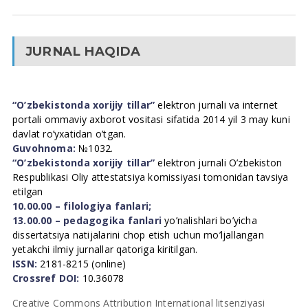
JURNAL HAQIDA
“O’zbekistonda xorijiy tillar”
elektron jurnali va internet
portali ommaviy axborot vositasi sifatida 2014 yil 3 may kuni
davlat ro’yxatidan o’tgan.
Guvohnoma:
№1032.
“O’zbekistonda xorijiy tillar”
elektron jurnali O’zbekiston
Respublikasi Oliy attestatsiya komissiyasi tomonidan tavsiya
etilgan
10.00.00 – filologiya fanlari;
13.00.00 – pedagogika fanlari
yo’nalishlari bo’yicha
dissertatsiya natijalarini chop etish uchun mo’ljallangan
yetakchi ilmiy jurnallar qatoriga kiritilgan.
ISSN:
2181-8215 (online)
Crossref DOI:
10.36078
Creative Commons Attribution International litsenziyasi