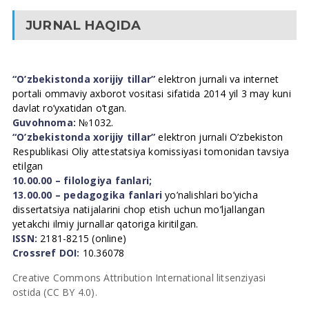
JURNAL HAQIDA
“O’zbekistonda xorijiy tillar”
elektron jurnali va internet
portali ommaviy axborot vositasi sifatida 2014 yil 3 may kuni
davlat ro’yxatidan o’tgan.
Guvohnoma:
№1032.
“O’zbekistonda xorijiy tillar”
elektron jurnali O’zbekiston
Respublikasi Oliy attestatsiya komissiyasi tomonidan tavsiya
etilgan
10.00.00 – filologiya fanlari;
13.00.00 – pedagogika fanlari
yo’nalishlari bo’yicha
dissertatsiya natijalarini chop etish uchun mo’ljallangan
yetakchi ilmiy jurnallar qatoriga kiritilgan.
ISSN:
2181-8215 (online)
Crossref DOI:
10.36078
Creative Commons Attribution International litsenziyasi
ostida (CC BY 4.0).