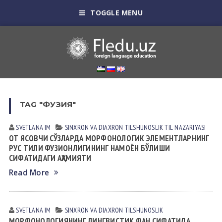
TOGGLE MENU
TAG "ФУЗИЯ"
SVETLANA IM
SINXRON VА DIАXRON TILSHUNOSLIK
TIL NАZАRIYASI
ОТ ЯСОВЧИ СЎЗЛАРДА МОРФОНОЛОГИК ЭЛЕМЕНТЛАРНИНГ
РУС ТИЛИ ФУЗИОНЛИГИНИНГ НАМОЁН БЎЛИШИ
СИФАТИДАГИ АҲАМИЯТИ
Read More
SVETLANA IM
SINXRON VА DIАXRON TILSHUNOSLIK
МОРФОНОЛОГИЯНИНГ ЛИНГВИСТИК ФАН СИФАТИДА