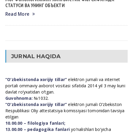
СТАТУСИ ВА УНИНГ ОБЪЕКТИ
Read More
JURNAL HAQIDA
“O’zbekistonda xorijiy tillar”
elektron jurnali va internet
portali ommaviy axborot vositasi sifatida 2014 yil 3 may kuni
davlat ro’yxatidan o’tgan.
Guvohnoma:
№1032.
“O’zbekistonda xorijiy tillar”
elektron jurnali O’zbekiston
Respublikasi Oliy attestatsiya komissiyasi tomonidan tavsiya
etilgan
10.00.00 – filologiya fanlari;
13.00.00 – pedagogika fanlari
yo’nalishlari bo’yicha