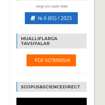
Yangi son nashr etildi
№ 6 (65) / 2025
MUALLIFLARGA
TAVSIYALAR
PDF KO’RINISHI
SCOPUS&SCIENCEDIRECT
Video
Pleyer