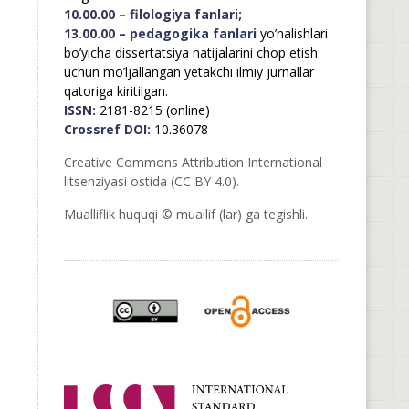
10.00.00 – filologiya fanlari;
13.00.00 – pedagogika fanlari
yo’nalishlari
bo’yicha dissertatsiya natijalarini chop etish
uchun mo’ljallangan yetakchi ilmiy jurnallar
qatoriga kiritilgan.
ISSN:
2181-8215 (online)
Crossref DOI:
10.36078
Creative Commons Attribution International
litsenziyasi ostida (CC BY 4.0).
Mualliflik huquqi © muallif (lar) ga tegishli.