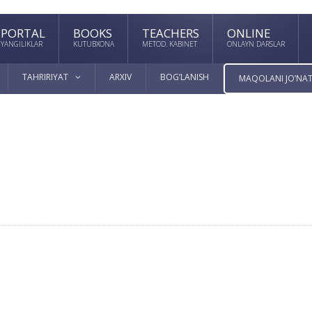
PORTAL
BOOKS
TEACHERS
ONLINE
YANGILIKLAR
KUTUBXONA
METOD. KABINET
ONLAYN DARSLAR
TAHRIRIYAT
ARXIV
BOG’LANISH
MAQOLANI JO’NAT