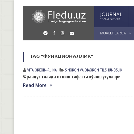
JOURNAL
YANGI NASHR
MUALLIFLARGA
TAG "ФУНКЦИОНАЛЛИК"
VITA OREXIN-RIJINА
SINXRON VА DIАXRON TILSHUNOSLIK
Француз тилида отнинг сифатга кўчиш усуллари
Read More