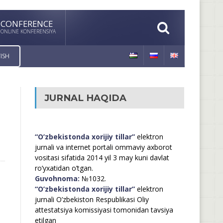
CONFERENCE
ONLINE KONFERENSIYA
ISH
JURNAL HAQIDA
“O’zbekistonda xorijiy tillar”
elektron
jurnali va internet portali ommaviy axborot
vositasi sifatida 2014 yil 3 may kuni davlat
ro’yxatidan o’tgan.
Guvohnoma:
№1032.
“O’zbekistonda xorijiy tillar”
elektron
jurnali O’zbekiston Respublikasi Oliy
attestatsiya komissiyasi tomonidan tavsiya
etilgan