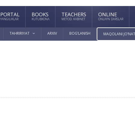
PORTAL
BOOKS
TEACHERS
ONLINE
YANGILIKLAR
KUTUBXONA
METOD. KABINET
ONLAYN DARSLAR
TAHRIRIYAT
ARXIV
BOG’LANISH
MAQOLANI JO’NAT