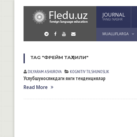
JOURNAL
YANGI NASHR
MUALLIFLARGA
TAG "ФРЕЙМ ТАҲЛИЛИ"
DILYARAM АSHUROVА
KOGNITIV TILSHUNOSLIK
Услубшуносликдаги янги тенденциялар
Read More