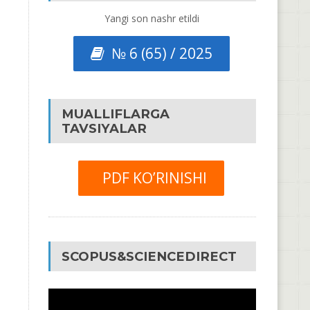
Yangi son nashr etildi
№ 6 (65) / 2025
MUALLIFLARGA
TAVSIYALAR
PDF KO’RINISHI
SCOPUS&SCIENCEDIRECT
Video
Pleyer