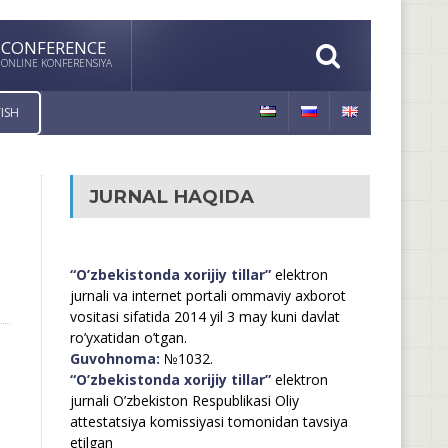
CONFERENCE
ONLINE KONFERENSIYA
ISH
JURNAL HAQIDA
“O’zbekistonda xorijiy tillar”
elektron
jurnali va internet portali ommaviy axborot
vositasi sifatida 2014 yil 3 may kuni davlat
ro’yxatidan o’tgan.
Guvohnoma:
№1032.
“O’zbekistonda xorijiy tillar”
elektron
jurnali O’zbekiston Respublikasi Oliy
attestatsiya komissiyasi tomonidan tavsiya
etilgan