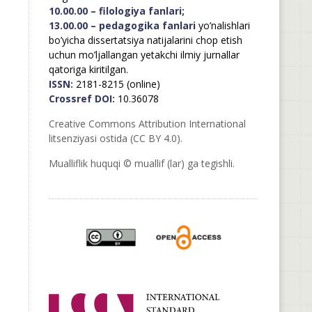
10.00.00 – filologiya fanlari;
13.00.00 – pedagogika fanlari
yo’nalishlari
bo’yicha dissertatsiya natijalarini chop etish
uchun mo’ljallangan yetakchi ilmiy jurnallar
qatoriga kiritilgan.
ISSN:
2181-8215 (online)
Crossref DOI:
10.36078
Creative Commons Attribution International
litsenziyasi ostida (CC BY 4.0).
Mualliflik huquqi © muallif (lar) ga tegishli.