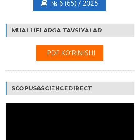
№ 6 (65) / 2025
MUALLIFLARGA TAVSIYALAR
PDF KO’RINISHI
SCOPUS&SCIENCEDIRECT
Video
Pleyer