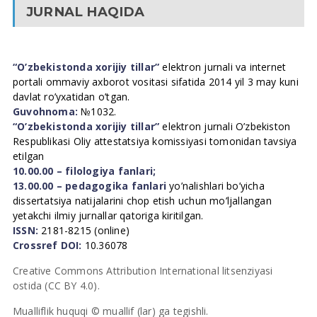
JURNAL HAQIDA
“O’zbekistonda xorijiy tillar”
elektron jurnali va internet
portali ommaviy axborot vositasi sifatida 2014 yil 3 may kuni
davlat ro’yxatidan o’tgan.
Guvohnoma:
№1032.
“O’zbekistonda xorijiy tillar”
elektron jurnali O’zbekiston
Respublikasi Oliy attestatsiya komissiyasi tomonidan tavsiya
etilgan
10.00.00 – filologiya fanlari;
13.00.00 – pedagogika fanlari
yo’nalishlari bo’yicha
dissertatsiya natijalarini chop etish uchun mo’ljallangan
yetakchi ilmiy jurnallar qatoriga kiritilgan.
ISSN:
2181-8215 (online)
Crossref DOI:
10.36078
Creative Commons Attribution International litsenziyasi
ostida (CC BY 4.0).
Mualliflik huquqi © muallif (lar) ga tegishli.