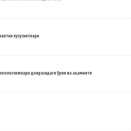
мантик хусусиятлари
зеологизмлари доирасидаги ўрни ва аҳамияти