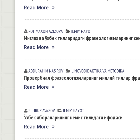
Read More
FOTIMAXON АZIZOVА
ILMIY HАYOT
Инглиз ва ўзбек тилларидаги фразеологизмларнинг се
Read More
ABDURAHIM NASIROV
LINGVODIDАKTIKА VА METODIKА
Провербиал фразеологизмларнинг миллий тиллар фра
Read More
BEHRUZ AVAZOV
ILMIY HАYOT
Ўзбек ибораларининг немис тилидаги ифодаси
Read More