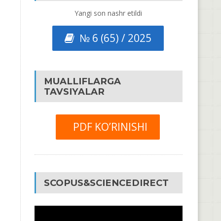
Yangi son nashr etildi
№ 6 (65) / 2025
MUALLIFLARGA
TAVSIYALAR
PDF KO’RINISHI
SCOPUS&SCIENCEDIRECT
Video
Pleyer