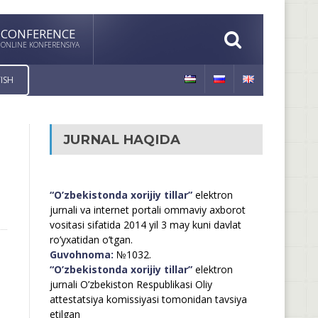
CONFERENCE
ONLINE KONFERENSIYA
ISH
JURNAL HAQIDA
“O’zbekistonda xorijiy tillar”
elektron
jurnali va internet portali ommaviy axborot
vositasi sifatida 2014 yil 3 may kuni davlat
ro’yxatidan o’tgan.
Guvohnoma:
№1032.
“O’zbekistonda xorijiy tillar”
elektron
jurnali O’zbekiston Respublikasi Oliy
attestatsiya komissiyasi tomonidan tavsiya
etilgan