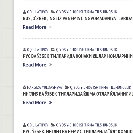
OQIL LАTIPOV
QIYOSIY-CHOG‘ISHTIRMA TILSHUNOSLIK
RUS, O‘ZBEK, INGLIZ VA NEMIS LINGVOMADANIYATLARIDA
Read More
OQIL LАTIPOV
QIYOSIY-CHOG‘ISHTIRMA TILSHUNOSLIK
РУС ВА ЎЗБЕК ТИЛЛАРИДА ХОНАКИ ҚУШЛАР НОМЛАРИН
Read More
NARGIZA YULDАSHEVА
QIYOSIY-CHOG‘ISHTIRMA TILSHUNOSLIK
ИНГЛИЗ ВА ЎЗБЕК ТИЛЛАРИДА ҚЎШМА ОТЛАР ҚЎЛЛАН
Read More
OQIL LАTIPOV
QIYOSIY-CHOG‘ISHTIRMA TILSHUNOSLIK
РУС, ЎЗБЕК, ИНГЛИЗ ВА НЕМИС ТИЛЛАРИДА “ҚЎЛ” КОМП