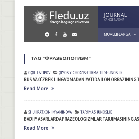
JOURNAL
YANGI NASHR
MUALLIFLARGA
TAG "ФРАЗЕОЛОГИЗМ"
OQIL LАTIPOV
QIYOSIY-CHOG‘ISHTIRMA TILSHUNOSLIK
RUS VA O‘ZBEK LINGVOMADANIYATIDA ILON OBRAZINING 
Read More
SHUHRATXON IMYAMINOVА
TАRJIMАSHUNOSLIK
BADIIY ASARLARDA FRAZEOLOGIZMLAR TARJIMASINING AS
Read More