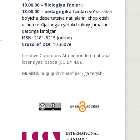
10.00.00 – filologiya fanlari;
13.00.00 – pedagogika fanlari
yo’nalishlari
bo’yicha dissertatsiya natijalarini chop etish
uchun mo’ljallangan yetakchi ilmiy jurnallar
qatoriga kiritilgan.
ISSN:
2181-8215 (online)
Crossref DOI:
10.36078
Creative Commons Attribution International
litsenziyasi ostida (CC BY 4.0).
Mualliflik huquqi © muallif (lar) ga tegishli.