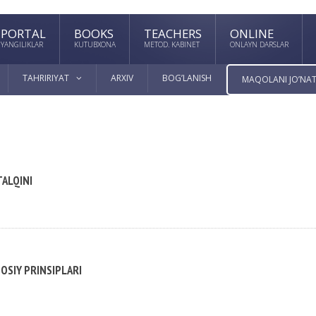
PORTAL
BOOKS
TEACHERS
ONLINE
YANGILIKLAR
KUTUBXONA
METOD. KABINET
ONLAYN DARSLAR
TAHRIRIYAT
ARXIV
BOG’LANISH
MAQOLANI JO’NAT
TALQINI
OSIY PRINSIPLARI