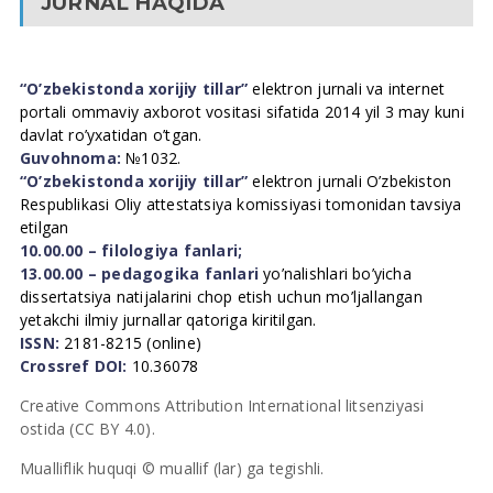
JURNAL HAQIDA
“O’zbekistonda xorijiy tillar”
elektron jurnali va internet
portali ommaviy axborot vositasi sifatida 2014 yil 3 may kuni
davlat ro’yxatidan o’tgan.
Guvohnoma:
№1032.
“O’zbekistonda xorijiy tillar”
elektron jurnali O’zbekiston
Respublikasi Oliy attestatsiya komissiyasi tomonidan tavsiya
etilgan
10.00.00 – filologiya fanlari;
13.00.00 – pedagogika fanlari
yo’nalishlari bo’yicha
dissertatsiya natijalarini chop etish uchun mo’ljallangan
yetakchi ilmiy jurnallar qatoriga kiritilgan.
ISSN:
2181-8215 (online)
Crossref DOI:
10.36078
Creative Commons Attribution International litsenziyasi
ostida (CC BY 4.0).
Mualliflik huquqi © muallif (lar) ga tegishli.