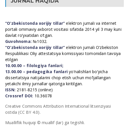
JURNAL HAQIDA
“O’zbekistonda xorijiy tillar”
elektron jurnali va internet
portali ommaviy axborot vositasi sifatida 2014 yil 3 may kuni
davlat ro’yxatidan o’tgan.
Guvohnoma:
№1032.
“O’zbekistonda xorijiy tillar”
elektron jurnali O’zbekiston
Respublikasi Oliy attestatsiya komissiyasi tomonidan tavsiya
etilgan
10.00.00 – filologiya fanlari;
13.00.00 – pedagogika fanlari
yo’nalishlari bo’yicha
dissertatsiya natijalarini chop etish uchun mo’ljallangan
yetakchi ilmiy jurnallar qatoriga kiritilgan.
ISSN:
2181-8215 (online)
Crossref DOI:
10.36078
Creative Commons Attribution International litsenziyasi
ostida (CC BY 4.0).
Mualliflik huquqi © muallif (lar) ga tegishli.