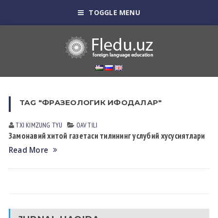
TOGGLE MENU
TAG "ФРАЗЕОЛОГИК ИФОДАЛАР"
TXI KIMZUNG TYU
OAV TILI
Замонавий хитой газетаси тилининг услубий хусусиятлари
Read More