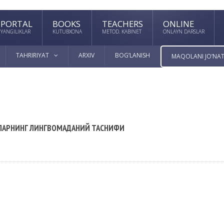
PORTAL
BOOKS
TEACHERS
ONLINE
YANGILIKLAR
KUTUBXONA
METOD. KABINET
ONLAYN DARSLAR
TAHRIRIYAT
ARXIV
BOG’LANISH
MAQOLANI JO’NAT
ЗЛАРНИНГ ЛИНГВОМАДАНИЙ ТАСНИФИ