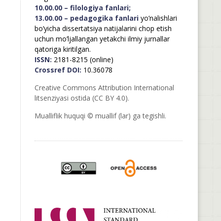
10.00.00 – filologiya fanlari;
13.00.00 – pedagogika fanlari
yo’nalishlari
bo’yicha dissertatsiya natijalarini chop etish
uchun mo’ljallangan yetakchi ilmiy jurnallar
qatoriga kiritilgan.
ISSN:
2181-8215 (online)
Crossref DOI:
10.36078
Creative Commons Attribution International
litsenziyasi ostida (CC BY 4.0).
Mualliflik huquqi © muallif (lar) ga tegishli.