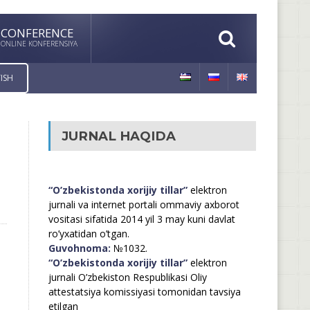
CONFERENCE
ONLINE KONFERENSIYA
ISH
JURNAL HAQIDA
“O’zbekistonda xorijiy tillar”
elektron
jurnali va internet portali ommaviy axborot
vositasi sifatida 2014 yil 3 may kuni davlat
ro’yxatidan o’tgan.
Guvohnoma:
№1032.
“O’zbekistonda xorijiy tillar”
elektron
jurnali O’zbekiston Respublikasi Oliy
attestatsiya komissiyasi tomonidan tavsiya
etilgan