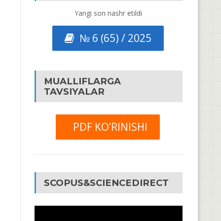
Yangi son nashr etildi
№ 6 (65) / 2025
MUALLIFLARGA
TAVSIYALAR
PDF KO’RINISHI
SCOPUS&SCIENCEDIRECT
Video
Pleyer