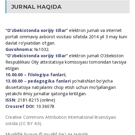
JURNAL HAQIDA
“O’zbekistonda xorijiy tillar”
elektron jurnali va internet
portali ommaviy axborot vositasi sifatida 2014 yil 3 may kuni
davlat ro’yxatidan o’tgan.
Guvohnoma:
№1032.
“O’zbekistonda xorijiy tillar”
elektron jurnali O’zbekiston
Respublikasi Oliy attestatsiya komissiyasi tomonidan tavsiya
etilgan
10.00.00 – filologiya fanlari;
13.00.00 – pedagogika fanlari
yo’nalishlari bo’yicha
dissertatsiya natijalarini chop etish uchun mo’ljallangan
yetakchi ilmiy jurnallar qatoriga kiritilgan.
ISSN:
2181-8215 (online)
Crossref DOI:
10.36078
Creative Commons Attribution International litsenziyasi
ostida (CC BY 4.0).
Mualliflik huquqi © muallif (lar) ga tegishli.