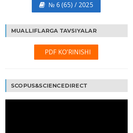
№ 6 (65) / 2025
MUALLIFLARGA TAVSIYALAR
PDF KO’RINISHI
SCOPUS&SCIENCEDIRECT
Video
Pleyer