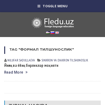
TOGGLE MENU
TAG "ФОРМАЛ ТИЛШУНОСЛИК"
NILUFAR SАDULLАEVА
SINXRON VА DIАXRON TILSHUNOSLIK
Йиғиқ ва ёйиқ бирликлар моҳияти
Read More