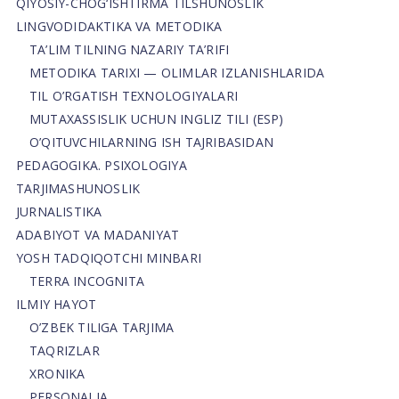
QIYOSIY-CHOG‘ISHTIRMA TILSHUNOSLIK
LINGVODIDAKTIKA VA METODIKA
TA’LIM TILNING NAZARIY TA’RIFI
METODIKA TARIXI — OLIMLAR IZLANISHLARIDA
TIL O’RGATISH TEXNOLOGIYALARI
MUTAXASSISLIK UCHUN INGLIZ TILI (ESP)
O’QITUVCHILARNING ISH TAJRIBASIDAN
PEDAGOGIKA. PSIXOLOGIYA
TARJIMASHUNOSLIK
JURNALISTIKA
ADABIYOT VA MADANIYAT
YOSH TADQIQOTCHI MINBARI
TERRA INCOGNITA
ILMIY HAYOT
O’ZBEK TILIGA TARJIMA
TAQRIZLAR
XRONIKA
PERSONALIA