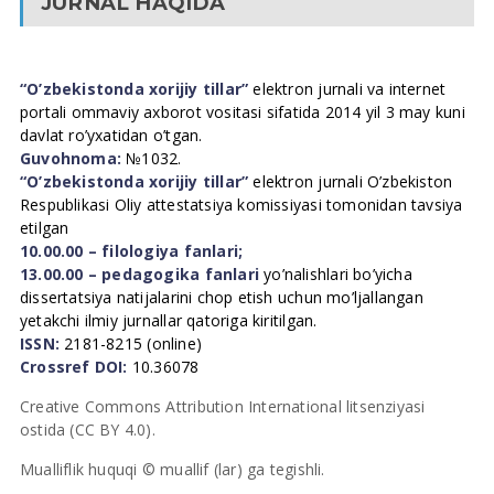
JURNAL HAQIDA
“O’zbekistonda xorijiy tillar”
elektron jurnali va internet
portali ommaviy axborot vositasi sifatida 2014 yil 3 may kuni
davlat ro’yxatidan o’tgan.
Guvohnoma:
№1032.
“O’zbekistonda xorijiy tillar”
elektron jurnali O’zbekiston
Respublikasi Oliy attestatsiya komissiyasi tomonidan tavsiya
etilgan
10.00.00 – filologiya fanlari;
13.00.00 – pedagogika fanlari
yo’nalishlari bo’yicha
dissertatsiya natijalarini chop etish uchun mo’ljallangan
yetakchi ilmiy jurnallar qatoriga kiritilgan.
ISSN:
2181-8215 (online)
Crossref DOI:
10.36078
Creative Commons Attribution International litsenziyasi
ostida (CC BY 4.0).
Mualliflik huquqi © muallif (lar) ga tegishli.