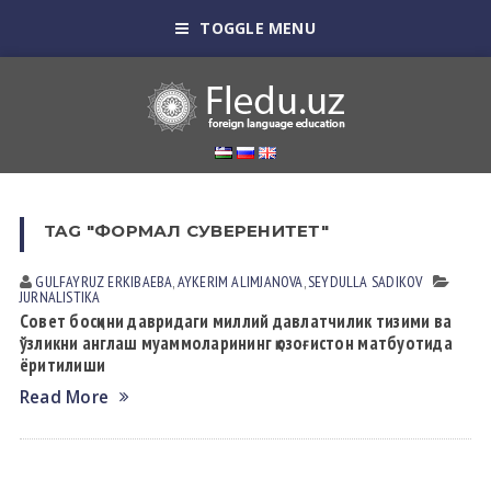
TOGGLE MENU
TAG "ФОРМАЛ СУВЕРЕНИТЕТ"
GULFAYRUZ ERKIBАEBА
,
AYKERIM ALIMJANOVA
,
SEYDULLA SАDIKOV
JURNALISTIKA
Совет босқини давридаги миллий давлатчилик тизими ва
ўзликни англаш муаммоларининг қозоғистон матбуотида
ёритилиши
Read More