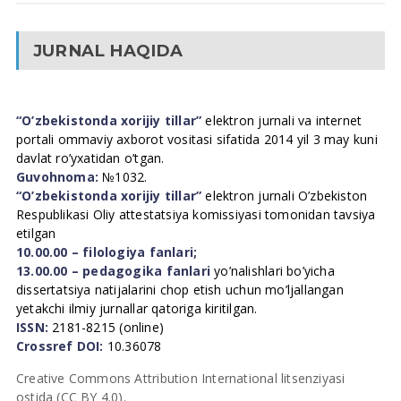
JURNAL HAQIDA
“O’zbekistonda xorijiy tillar”
elektron jurnali va internet
portali ommaviy axborot vositasi sifatida 2014 yil 3 may kuni
davlat ro’yxatidan o’tgan.
Guvohnoma:
№1032.
“O’zbekistonda xorijiy tillar”
elektron jurnali O’zbekiston
Respublikasi Oliy attestatsiya komissiyasi tomonidan tavsiya
etilgan
10.00.00 – filologiya fanlari;
13.00.00 – pedagogika fanlari
yo’nalishlari bo’yicha
dissertatsiya natijalarini chop etish uchun mo’ljallangan
yetakchi ilmiy jurnallar qatoriga kiritilgan.
ISSN:
2181-8215 (online)
Crossref DOI:
10.36078
Creative Commons Attribution International litsenziyasi
ostida (CC BY 4.0).