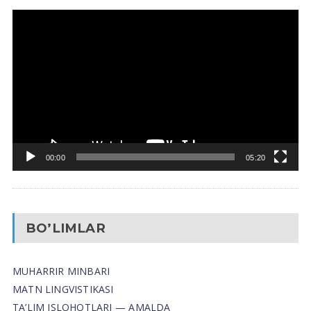
Video
Pleyer
00:00
05:20
BO’LIMLAR
MUHARRIR MINBARI
MATN LINGVISTIKASI
TA’LIM ISLOHOTLARI — AMALDA