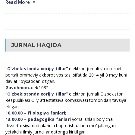
Read More
JURNAL HAQIDA
“O’zbekistonda xorijiy tillar”
elektron jurnali va internet
portali ommaviy axborot vositasi sifatida 2014 yil 3 may kuni
davlat ro’yxatidan o’tgan.
Guvohnoma:
№1032.
“O’zbekistonda xorijiy tillar”
elektron jurnali O’zbekiston
Respublikasi Oliy attestatsiya komissiyasi tomonidan tavsiya
etilgan
10.00.00 – filologiya fanlari;
13.00.00 – pedagogika fanlari
yo’nalishlari bo’yicha
dissertatsiya natijalarini chop etish uchun mo’ljallangan
yetakchi ilmiy jurnallar qatoriga kiritilgan.