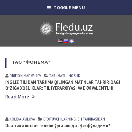
TOGGLE MENU
TAG "ФОНЕМА"
ORIFJON MADVALIEV
TАRJIMАSHUNOSLIK
INGLIZ TILIDAN TARJIMA QILINGAN MATNLAR TAHRIRIDAGI
OʻZIGA XOSLIKLAR: TIL IYERARXIYASI VA EKVIVALENTLIK
Read More
XOLIDA АVILOVА
OʼQITUVCHILАRNING ISH TАJRIBАSIDАN
Она тили инглиз тилини ўрганишда тўсиқ бўладими?