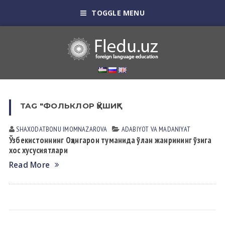
TOGGLE MENU
TAG "ФОЛЬКЛОР ҚЎШИҚ"
SHAXODATBONU IMOMNАZАROVА
АDАBIYOT VА MАDАNIYAT
Ўзбекистоннинг Оҳангарон туманида ўлан жанрининг ўзига
хос хусусиятлари
Read More