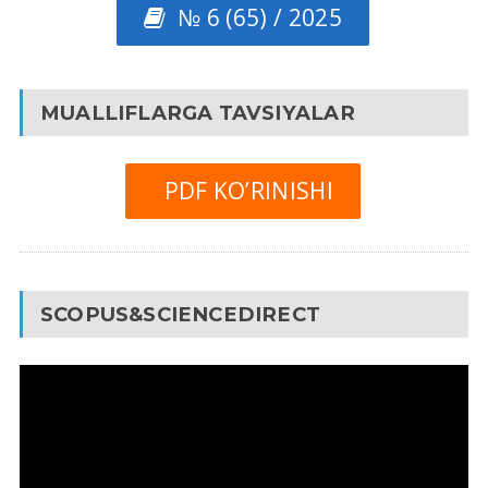
№ 6 (65) / 2025
MUALLIFLARGA TAVSIYALAR
PDF KO’RINISHI
SCOPUS&SCIENCEDIRECT
Video
Pleyer