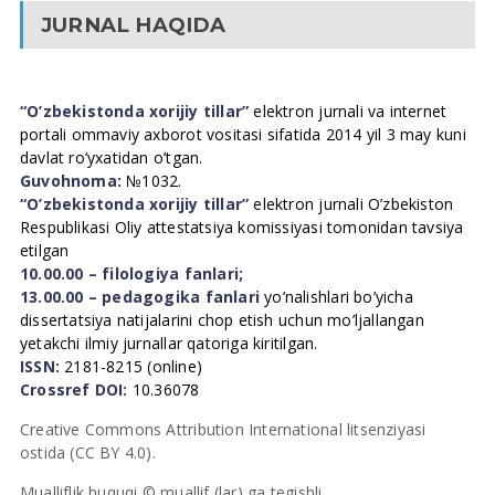
JURNAL HAQIDA
“O’zbekistonda xorijiy tillar”
elektron jurnali va internet
portali ommaviy axborot vositasi sifatida 2014 yil 3 may kuni
davlat ro’yxatidan o’tgan.
Guvohnoma:
№1032.
“O’zbekistonda xorijiy tillar”
elektron jurnali O’zbekiston
Respublikasi Oliy attestatsiya komissiyasi tomonidan tavsiya
etilgan
10.00.00 – filologiya fanlari;
13.00.00 – pedagogika fanlari
yo’nalishlari bo’yicha
dissertatsiya natijalarini chop etish uchun mo’ljallangan
yetakchi ilmiy jurnallar qatoriga kiritilgan.
ISSN:
2181-8215 (online)
Crossref DOI:
10.36078
Creative Commons Attribution International litsenziyasi
ostida (CC BY 4.0).
Mualliflik huquqi © muallif (lar) ga tegishli.