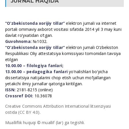
JURNAL HAQIDA
“O’zbekistonda xorijiy tillar”
elektron jurnali va internet
portali ommaviy axborot vositasi sifatida 2014 yil 3 may kuni
davlat ro’yxatidan o’tgan.
Guvohnoma:
№1032.
“O’zbekistonda xorijiy tillar”
elektron jurnali O’zbekiston
Respublikasi Oliy attestatsiya komissiyasi tomonidan tavsiya
etilgan
10.00.00 – filologiya fanlari;
13.00.00 – pedagogika fanlari
yo’nalishlari bo’yicha
dissertatsiya natijalarini chop etish uchun mo’ljallangan
yetakchi ilmiy jurnallar qatoriga kiritilgan.
ISSN:
2181-8215 (online)
Crossref DOI:
10.36078
Creative Commons Attribution International litsenziyasi
ostida (CC BY 4.0).
Mualliflik huquqi © muallif (lar) ga tegishli.