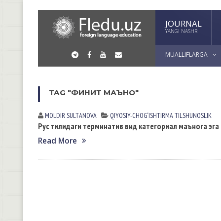
JOURNAL
YANGI NASHR
MUALLIFLARGA
TAG "ФИНИТ МАЪНО"
MOLDIR SULTАNOVА
QIYOSIY-CHOG‘ISHTIRMA TILSHUNOSLIK
Рус тилидаги терминатив вид категориал маънога эга 
Read More