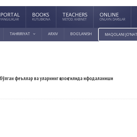
PORTAL
BOOKS
TEACHERS
ONLINE
YANGILIKLAR
KUTUBXONA
METOD. KABINET
ONLAYN DARSLAR
TAHRIRIYAT
ARXIV
BOG’LANISH
MAQOLANI JO’NAT
бўлган феъллар ва уларнинг қозоқ тилида ифодаланиши