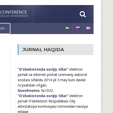
CONFERENCE
ONLINE KONFERENSIYA
ISH
JURNAL HAQIDA
“O’zbekistonda xorijiy tillar”
elektron
jurnali va internet portali ommaviy axborot
vositasi sifatida 2014 yil 3 may kuni davlat
ro’yxatidan o’tgan.
Guvohnoma:
№1032.
“O’zbekistonda xorijiy tillar”
elektron
jurnali O’zbekiston Respublikasi Oliy
attestatsiya komissiyasi tomonidan tavsiya
etilgan