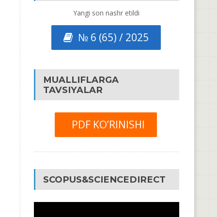
Yangi son nashr etildi
№ 6 (65) / 2025
MUALLIFLARGA
TAVSIYALAR
PDF KO’RINISHI
SCOPUS&SCIENCEDIRECT
Video
Pleyer