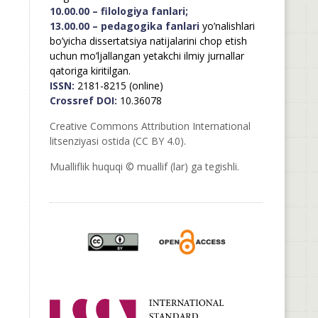
10.00.00 – filologiya fanlari;
13.00.00 – pedagogika fanlari
yo’nalishlari
bo’yicha dissertatsiya natijalarini chop etish
uchun mo’ljallangan yetakchi ilmiy jurnallar
qatoriga kiritilgan.
ISSN:
2181-8215 (online)
Crossref DOI:
10.36078
Creative Commons Attribution International
litsenziyasi ostida (CC BY 4.0).
Mualliflik huquqi © muallif (lar) ga tegishli.