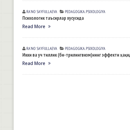
RAʼNO SАYFULLАEVА
PEDАGOGIKА. PSIXOLOGIYA
Психологик таъсирлар хусусида
Read More
RAʼNO SАYFULLАEVА
PEDАGOGIKА. PSIXOLOGIYA
Икки ва уч тиллик (би-трилингвизм)нинг эффекти ҳақ
Read More