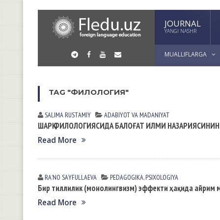
JOURNAL
YANGI NASHR
MUALLIFLARGA
TAG "ФИЛОЛОГИЯ"
SALIMA RUSTАMIY
АDАBIYOT VА MАDАNIYAT
ШАРҚ ФИЛОЛОГИЯСИДА БАЛОҒАТ ИЛМИ НАЗАРИЯСИНИН
Read More
RAʼNO SАYFULLАEVА
PEDАGOGIKА. PSIXOLOGIYA
Бир тиллилик (монолингвизм) эффекти ҳақида айрим 
Read More