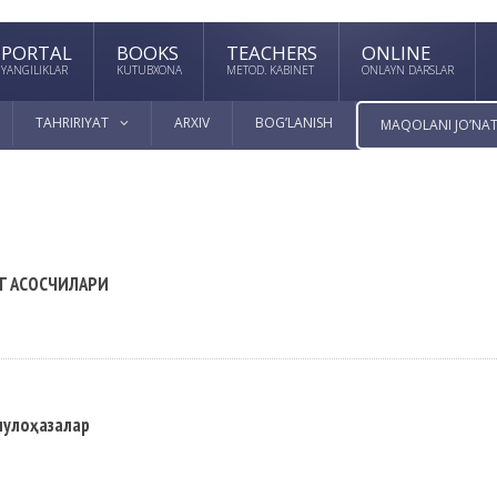
PORTAL
BOOKS
TEACHERS
ONLINE
YANGILIKLAR
KUTUBXONA
METOD. KABINET
ONLAYN DARSLAR
TAHRIRIYAT
ARXIV
BOG’LANISH
MAQOLANI JO’NAT
Г АСОСЧИЛАРИ
мулоҳазалар