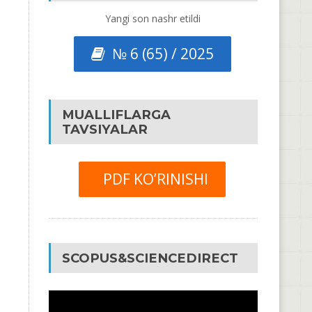
Yangi son nashr etildi
№ 6 (65) / 2025
MUALLIFLARGA
TAVSIYALAR
PDF KO’RINISHI
SCOPUS&SCIENCEDIRECT
Video
Pleyer