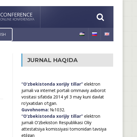
CONFERENCE
ONLINE KONFERENSIYA
ISH
JURNAL HAQIDA
“O’zbekistonda xorijiy tillar”
elektron
jurnali va internet portali ommaviy axborot
vositasi sifatida 2014 yil 3 may kuni davlat
ro’yxatidan o’tgan.
Guvohnoma:
№1032.
“O’zbekistonda xorijiy tillar”
elektron
jurnali O’zbekiston Respublikasi Oliy
attestatsiya komissiyasi tomonidan tavsiya
etilgan