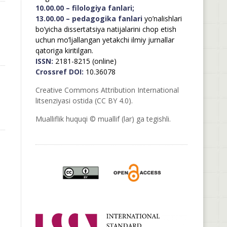
10.00.00 – filologiya fanlari;
13.00.00 – pedagogika fanlari
yo’nalishlari
bo’yicha dissertatsiya natijalarini chop etish
uchun mo’ljallangan yetakchi ilmiy jurnallar
qatoriga kiritilgan.
ISSN:
2181-8215 (online)
Crossref DOI:
10.36078
Creative Commons Attribution International
litsenziyasi ostida (CC BY 4.0).
Mualliflik huquqi © muallif (lar) ga tegishli.