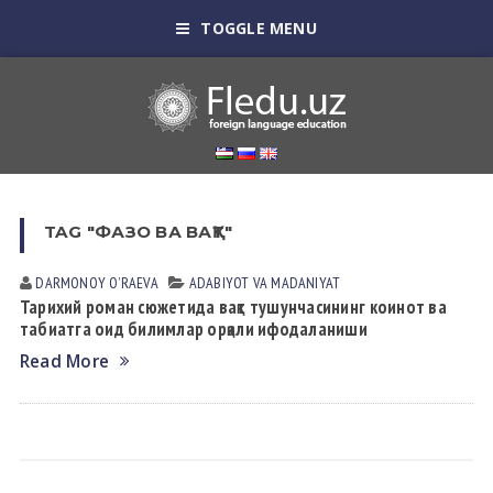
TOGGLE MENU
TAG "ФАЗО ВА ВАҚТ"
DARMONOY OʼRАEVА
АDАBIYOT VА MАDАNIYAT
Тарихий роман сюжетида вақт тушунчасининг коинот ва
табиатга оид билимлар орқали ифодаланиши
Read More