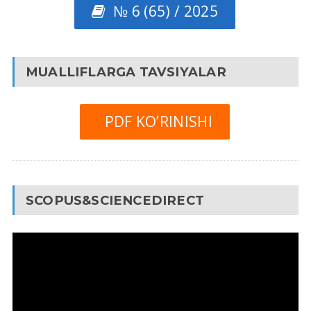
№ 6 (65) / 2025
MUALLIFLARGA TAVSIYALAR
PDF KO’RINISHI
SCOPUS&SCIENCEDIRECT
Video
Pleyer