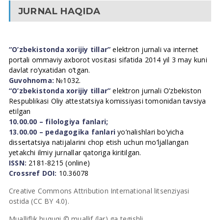
JURNAL HAQIDA
“O’zbekistonda xorijiy tillar”
elektron jurnali va internet
portali ommaviy axborot vositasi sifatida 2014 yil 3 may kuni
davlat ro’yxatidan o’tgan.
Guvohnoma:
№1032.
“O’zbekistonda xorijiy tillar”
elektron jurnali O’zbekiston
Respublikasi Oliy attestatsiya komissiyasi tomonidan tavsiya
etilgan
10.00.00 – filologiya fanlari;
13.00.00 – pedagogika fanlari
yo’nalishlari bo’yicha
dissertatsiya natijalarini chop etish uchun mo’ljallangan
yetakchi ilmiy jurnallar qatoriga kiritilgan.
ISSN:
2181-8215 (online)
Crossref DOI:
10.36078
Creative Commons Attribution International litsenziyasi
ostida (CC BY 4.0).
Mualliflik huquqi © muallif (lar) ga tegishli.