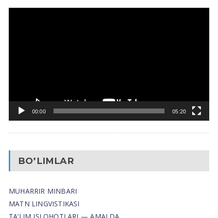
Video
Pleyer
00:00
05:20
BO’LIMLAR
MUHARRIR MINBARI
MATN LINGVISTIKASI
TA’LIM ISLOHOTLARI — AMALDA