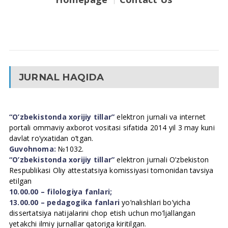
JURNAL HAQIDA
“O’zbekistonda xorijiy tillar”
elektron jurnali va internet
portali ommaviy axborot vositasi sifatida 2014 yil 3 may kuni
davlat ro’yxatidan o’tgan.
Guvohnoma:
№1032.
“O’zbekistonda xorijiy tillar”
elektron jurnali O’zbekiston
Respublikasi Oliy attestatsiya komissiyasi tomonidan tavsiya
etilgan
10.00.00 – filologiya fanlari;
13.00.00 – pedagogika fanlari
yo’nalishlari bo’yicha
dissertatsiya natijalarini chop etish uchun mo’ljallangan
yetakchi ilmiy jurnallar qatoriga kiritilgan.