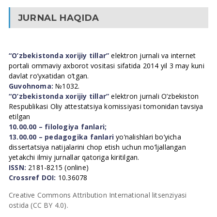
JURNAL HAQIDA
“O’zbekistonda xorijiy tillar”
elektron jurnali va internet
portali ommaviy axborot vositasi sifatida 2014 yil 3 may kuni
davlat ro’yxatidan o’tgan.
Guvohnoma:
№1032.
“O’zbekistonda xorijiy tillar”
elektron jurnali O’zbekiston
Respublikasi Oliy attestatsiya komissiyasi tomonidan tavsiya
etilgan
10.00.00 – filologiya fanlari;
13.00.00 – pedagogika fanlari
yo’nalishlari bo’yicha
dissertatsiya natijalarini chop etish uchun mo’ljallangan
yetakchi ilmiy jurnallar qatoriga kiritilgan.
ISSN:
2181-8215 (online)
Crossref DOI:
10.36078
Creative Commons Attribution International litsenziyasi
ostida (CC BY 4.0).