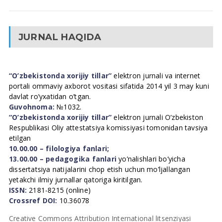
JURNAL HAQIDA
“O’zbekistonda xorijiy tillar”
elektron jurnali va internet
portali ommaviy axborot vositasi sifatida 2014 yil 3 may kuni
davlat ro’yxatidan o’tgan.
Guvohnoma:
№1032.
“O’zbekistonda xorijiy tillar”
elektron jurnali O’zbekiston
Respublikasi Oliy attestatsiya komissiyasi tomonidan tavsiya
etilgan
10.00.00 – filologiya fanlari;
13.00.00 – pedagogika fanlari
yo’nalishlari bo’yicha
dissertatsiya natijalarini chop etish uchun mo’ljallangan
yetakchi ilmiy jurnallar qatoriga kiritilgan.
ISSN:
2181-8215 (online)
Crossref DOI:
10.36078
Creative Commons Attribution International litsenziyasi