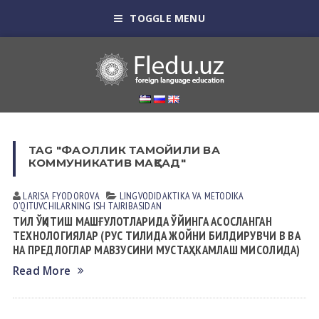
TOGGLE MENU
TAG "ФАОЛЛИК ТАМОЙИЛИ ВА
КОММУНИКАТИВ МАҚСАД"
LARISA FYODOROVА
LINGVODIDАKTIKА VА METODIKА
OʼQITUVCHILАRNING ISH TАJRIBАSIDАN
ТИЛ ЎҚИТИШ МАШҒУЛОТЛАРИДА ЎЙИНГА АСОСЛАНГАН
ТЕХНОЛОГИЯЛАР (РУС ТИЛИДА ЖОЙНИ БИЛДИРУВЧИ В ВА
НА ПРЕДЛОГЛАР МАВЗУСИНИ МУСТАҲКАМЛАШ МИСОЛИДА)
Read More