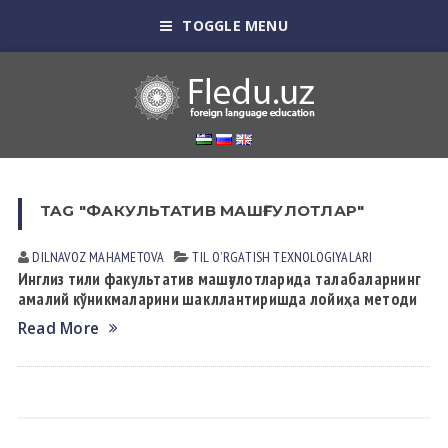
TOGGLE MENU
TAG "ФАКУЛЬТАТИВ МАШҒГУЛОТЛАР"
DILNAVOZ MАHАMETOVА
TIL OʼRGАTISH TEXNOLOGIYALАRI
Инглиз тили факультатив машғулотларида талабаларнинг
амалий кўникмаларини шакллантиришда лойиҳа методи
Read More