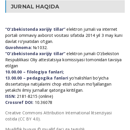
JURNAL HAQIDA
“O’zbekistonda xorijiy tillar”
elektron jurnali va internet
portali ommaviy axborot vositasi sifatida 2014 yil 3 may kuni
davlat ro’yxatidan o’tgan.
Guvohnoma:
№1032.
“O’zbekistonda xorijiy tillar”
elektron jurnali O’zbekiston
Respublikasi Oliy attestatsiya komissiyasi tomonidan tavsiya
etilgan
10.00.00 – filologiya fanlari;
13.00.00 – pedagogika fanlari
yo’nalishlari bo’yicha
dissertatsiya natijalarini chop etish uchun mo’ljallangan
yetakchi ilmiy jurnallar qatoriga kiritilgan.
ISSN:
2181-8215 (online)
Crossref DOI:
10.36078
Creative Commons Attribution International litsenziyasi
ostida (CC BY 4.0).
Mualliflik huquqi © muallif (lar) ga tegishli.