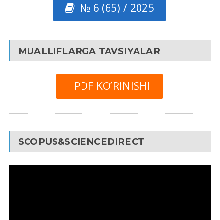
№ 6 (65) / 2025
MUALLIFLARGA TAVSIYALAR
PDF KO’RINISHI
SCOPUS&SCIENCEDIRECT
Video
Pleyer