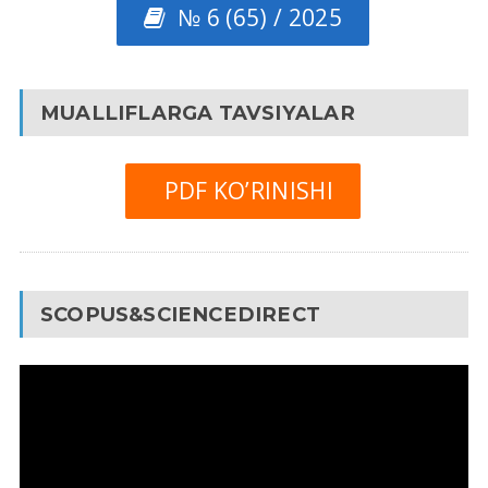
№ 6 (65) / 2025
MUALLIFLARGA TAVSIYALAR
PDF KO’RINISHI
SCOPUS&SCIENCEDIRECT
Video
Pleyer