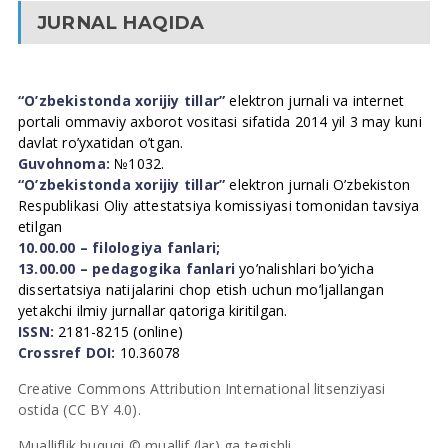
JURNAL HAQIDA
“O’zbekistonda xorijiy tillar”
elektron jurnali va internet
portali ommaviy axborot vositasi sifatida 2014 yil 3 may kuni
davlat ro’yxatidan o’tgan.
Guvohnoma:
№1032.
“O’zbekistonda xorijiy tillar”
elektron jurnali O’zbekiston
Respublikasi Oliy attestatsiya komissiyasi tomonidan tavsiya
etilgan
10.00.00 – filologiya fanlari;
13.00.00 – pedagogika fanlari
yo’nalishlari bo’yicha
dissertatsiya natijalarini chop etish uchun mo’ljallangan
yetakchi ilmiy jurnallar qatoriga kiritilgan.
ISSN:
2181-8215 (online)
Crossref DOI:
10.36078
Creative Commons Attribution International litsenziyasi
ostida (CC BY 4.0).
Mualliflik huquqi © muallif (lar) ga tegishli.