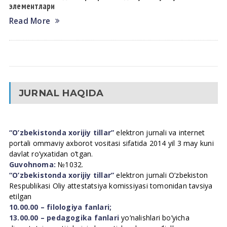
элементлари
Read More
JURNAL HAQIDA
“O’zbekistonda xorijiy tillar”
elektron jurnali va internet
portali ommaviy axborot vositasi sifatida 2014 yil 3 may kuni
davlat ro’yxatidan o’tgan.
Guvohnoma:
№1032.
“O’zbekistonda xorijiy tillar”
elektron jurnali O’zbekiston
Respublikasi Oliy attestatsiya komissiyasi tomonidan tavsiya
etilgan
10.00.00 – filologiya fanlari;
13.00.00 – pedagogika fanlari
yo’nalishlari bo’yicha