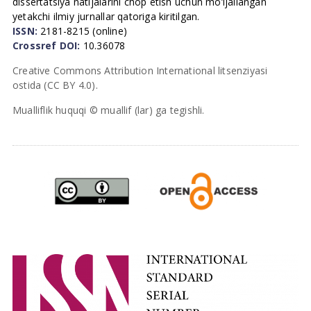
dissertatsiya natijalarini chop etish uchun mo’ljallangan
yetakchi ilmiy jurnallar qatoriga kiritilgan.
ISSN:
2181-8215 (online)
Crossref DOI:
10.36078
Creative Commons Attribution International litsenziyasi
ostida (CC BY 4.0).
Mualliflik huquqi © muallif (lar) ga tegishli.