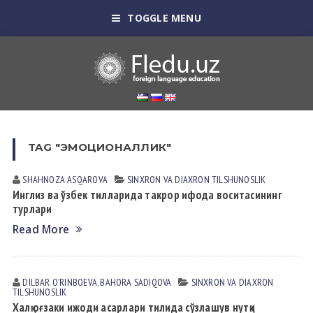
TOGGLE MENU
TAG "ЭМОЦИОНАЛЛИК"
SHAHNOZA АSQАROVА
SINXRON VА DIАXRON TILSHUNOSLIK
Инглиз ва ўзбек тилларида такрор ифода воситасининг
турлари
Read More
DILBAR OʼRINBOEVА
,
BAHORA SADIQOVA
SINXRON VА DIАXRON
TILSHUNOSLIK
Халқ оғзаки ижоди асарлари тилида сўзлашув нутқи