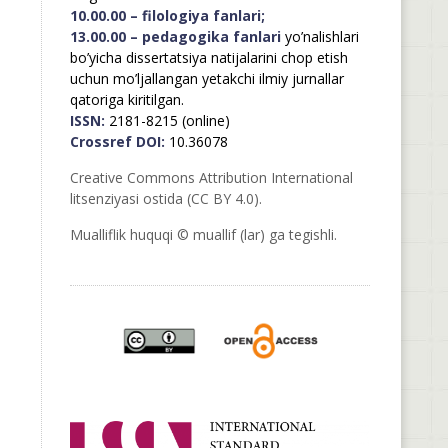
10.00.00 – filologiya fanlari;
13.00.00 – pedagogika fanlari
yo’nalishlari
bo’yicha dissertatsiya natijalarini chop etish
uchun mo’ljallangan yetakchi ilmiy jurnallar
qatoriga kiritilgan.
ISSN:
2181-8215 (online)
Crossref DOI:
10.36078
Creative Commons Attribution International
litsenziyasi ostida (CC BY 4.0).
Mualliflik huquqi © muallif (lar) ga tegishli.