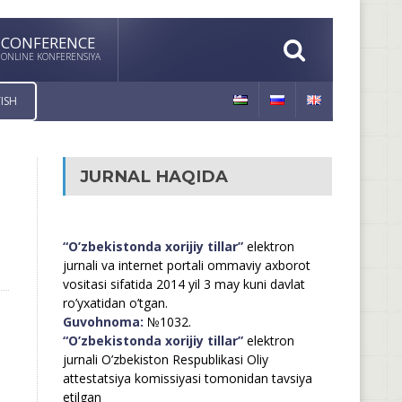
CONFERENCE
ONLINE KONFERENSIYA
ISH
JURNAL HAQIDA
“O’zbekistonda xorijiy tillar”
elektron
jurnali va internet portali ommaviy axborot
vositasi sifatida 2014 yil 3 may kuni davlat
ro’yxatidan o’tgan.
Guvohnoma:
№1032.
“O’zbekistonda xorijiy tillar”
elektron
jurnali O’zbekiston Respublikasi Oliy
attestatsiya komissiyasi tomonidan tavsiya
etilgan