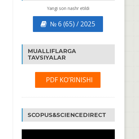
Yangi son nashr etildi
№ 6 (65) / 2025
MUALLIFLARGA
TAVSIYALAR
PDF KO’RINISHI
SCOPUS&SCIENCEDIRECT
Video
Pleyer