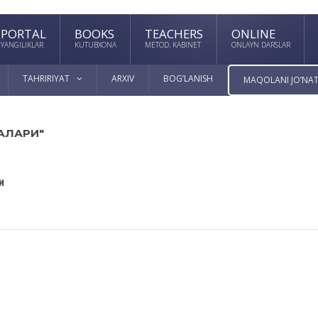
PORTAL
BOOKS
TEACHERS
ONLINE
YANGILIKLAR
KUTUBXONA
METOD. KABINET
ONLAYN DARSLAR
TAHRIRIYAT
ARXIV
BOG’LANISH
MAQOLANI JO’NAT
АЛАРИ"
и