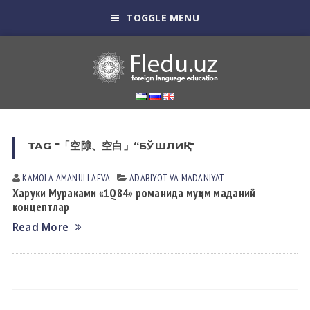
TOGGLE MENU
TAG "「空隙、空白」“БЎШЛИҚ”"
KAMOLA АMАNULLАEVА
АDАBIYOT VА MАDАNIYAT
Харуки Мураками «1Q84» романида муҳим маданий
концептлар
Read More