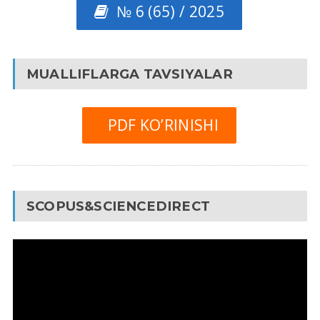
№ 6 (65) / 2025
MUALLIFLARGA TAVSIYALAR
PDF KO’RINISHI
SCOPUS&SCIENCEDIRECT
Video
Pleyer