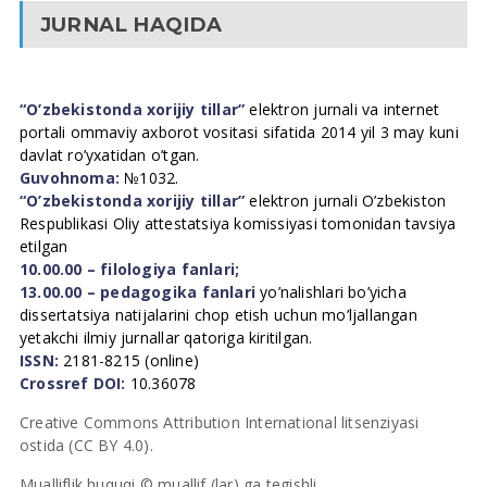
JURNAL HAQIDA
“O’zbekistonda xorijiy tillar”
elektron jurnali va internet
portali ommaviy axborot vositasi sifatida 2014 yil 3 may kuni
davlat ro’yxatidan o’tgan.
Guvohnoma:
№1032.
“O’zbekistonda xorijiy tillar”
elektron jurnali O’zbekiston
Respublikasi Oliy attestatsiya komissiyasi tomonidan tavsiya
etilgan
10.00.00 – filologiya fanlari;
13.00.00 – pedagogika fanlari
yo’nalishlari bo’yicha
dissertatsiya natijalarini chop etish uchun mo’ljallangan
yetakchi ilmiy jurnallar qatoriga kiritilgan.
ISSN:
2181-8215 (online)
Crossref DOI:
10.36078
Creative Commons Attribution International litsenziyasi
ostida (CC BY 4.0).
Mualliflik huquqi © muallif (lar) ga tegishli.