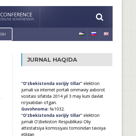
CONFERENCE
ONLINE KONFERENSIYA
ISH
JURNAL HAQIDA
“O’zbekistonda xorijiy tillar”
elektron
jurnali va internet portali ommaviy axborot
vositasi sifatida 2014 yil 3 may kuni davlat
ro’yxatidan o’tgan.
Guvohnoma:
№1032.
“O’zbekistonda xorijiy tillar”
elektron
jurnali O’zbekiston Respublikasi Oliy
attestatsiya komissiyasi tomonidan tavsiya
etilgan