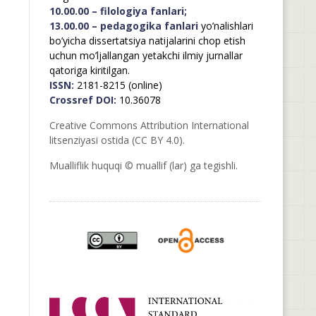
10.00.00 – filologiya fanlari;
13.00.00 – pedagogika fanlari
yo’nalishlari
bo’yicha dissertatsiya natijalarini chop etish
uchun mo’ljallangan yetakchi ilmiy jurnallar
qatoriga kiritilgan.
ISSN:
2181-8215 (online)
Crossref DOI:
10.36078
Creative Commons Attribution International
litsenziyasi ostida (CC BY 4.0).
Mualliflik huquqi © muallif (lar) ga tegishli.