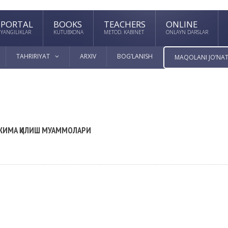
PORTAL
BOOKS
TEACHERS
ONLINE
YANGILIKLAR
KUTUBXONA
METOD. KABINET
ONLAYN DARSLAR
TAHRIRIYAT
ARXIV
BOG’LANISH
MAQOLANI JO’NAT
РЖИМА ҚИЛИШ МУАММОЛАРИ