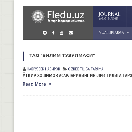
JOURNAL
YANGI NASHR
MUALLIFLARGA
TAG "БИЛИМ ТУЗУЛМАСИ"
НАВРУЗБЕК НАСИРОВ
OʼZBEK TILIGА TАRJIMА
ЎТКИР ХОШИМОВ АСАРЛАРИНИНГ ИНГЛИЗ ТИЛИГА ТА
Read More