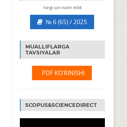
Yangi son nashr etildi
№ 6 (65) / 2025
MUALLIFLARGA
TAVSIYALAR
PDF KO’RINISHI
SCOPUS&SCIENCEDIRECT
Video
Pleyer