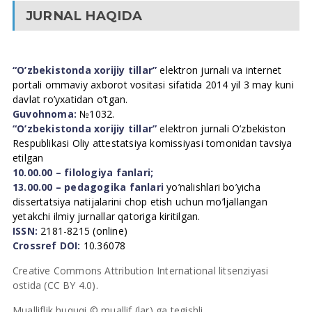
JURNAL HAQIDA
“O’zbekistonda xorijiy tillar”
elektron jurnali va internet
portali ommaviy axborot vositasi sifatida 2014 yil 3 may kuni
davlat ro’yxatidan o’tgan.
Guvohnoma:
№1032.
“O’zbekistonda xorijiy tillar”
elektron jurnali O’zbekiston
Respublikasi Oliy attestatsiya komissiyasi tomonidan tavsiya
etilgan
10.00.00 – filologiya fanlari;
13.00.00 – pedagogika fanlari
yo’nalishlari bo’yicha
dissertatsiya natijalarini chop etish uchun mo’ljallangan
yetakchi ilmiy jurnallar qatoriga kiritilgan.
ISSN:
2181-8215 (online)
Crossref DOI:
10.36078
Creative Commons Attribution International litsenziyasi
ostida (CC BY 4.0).
Mualliflik huquqi © muallif (lar) ga tegishli.