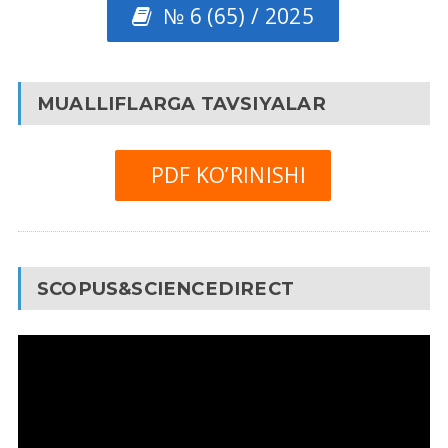
№ 6 (65) / 2025
MUALLIFLARGA TAVSIYALAR
PDF KO’RINISHI
SCOPUS&SCIENCEDIRECT
Video
Pleyer