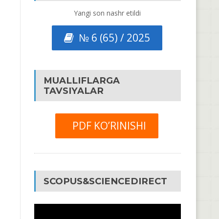
Yangi son nashr etildi
№ 6 (65) / 2025
MUALLIFLARGA
TAVSIYALAR
PDF KO’RINISHI
SCOPUS&SCIENCEDIRECT
Video
Pleyer