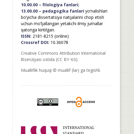
10.00.00 – filologiya fanlari;
13.00.00 – pedagogika fanlari
yo’nalishlari
bo’yicha dissertatsiya natijalarini chop etish
uchun mo’ljallangan yetakchi ilmiy jurnallar
qatoriga kiritilgan.
ISSN:
2181-8215 (online)
Crossref DOI:
10.36078
Creative Commons Attribution International
litsenziyasi ostida (CC BY 4.0).
Mualliflik huquqi © muallif (lar) ga tegishli.