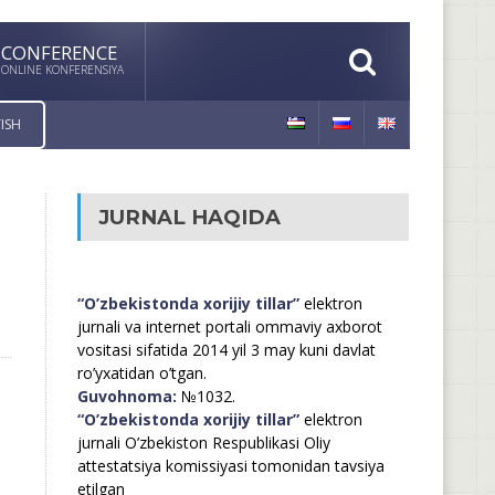
CONFERENCE
ONLINE KONFERENSIYA
ISH
JURNAL HAQIDA
“O’zbekistonda xorijiy tillar”
elektron
jurnali va internet portali ommaviy axborot
vositasi sifatida 2014 yil 3 may kuni davlat
ro’yxatidan o’tgan.
Guvohnoma:
№1032.
“O’zbekistonda xorijiy tillar”
elektron
jurnali O’zbekiston Respublikasi Oliy
attestatsiya komissiyasi tomonidan tavsiya
etilgan