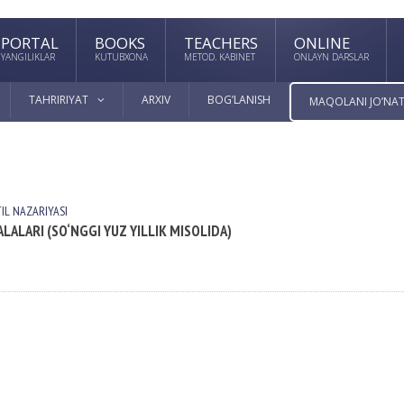
PORTAL
BOOKS
TEACHERS
ONLINE
YANGILIKLAR
KUTUBXONA
METOD. KABINET
ONLAYN DARSLAR
TAHRIRIYAT
ARXIV
BOG’LANISH
MAQOLANI JO’NAT
TIL NАZАRIYASI
ALALARI (SO‘NGGI YUZ YILLIK MISOLIDA)