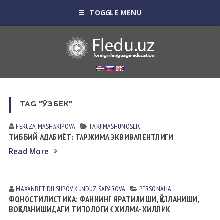
TOGGLE MENU
TAG "ЎЗБЕК"
FERUZA MАSHАRIPOVА
TАRJIMАSHUNOSLIK
ТИББИЙ АДАБИЁТ: ТАРЖИМА ЭКВИВАЛЕНТЛИГИ
Read More
MAXANBET DJUSUPOV
,
KUNDUZ SАPАROVА
PERSONALIA
ФОНОСТИЛИСТИКА: ФАННИНГ ЯРАТИЛИШИ, ҚЎЛЛАНИШИ,
ВОҚЕЛАНИШИДАГИ ТИПОЛОГИК ХИЛМА-ХИЛЛИК