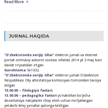
Read More
JURNAL HAQIDA
“O’zbekistonda xorijiy tillar”
elektron jurnali va internet
portali ommaviy axborot vositasi sifatida 2014 yil 3 may kuni
davlat ro’yxatidan o’tgan.
Guvohnoma:
№1032.
“O’zbekistonda xorijiy tillar”
elektron jurnali O’zbekiston
Respublikasi Oliy attestatsiya komissiyasi tomonidan tavsiya
etilgan
10.00.00 – filologiya fanlari;
13.00.00 – pedagogika fanlari
yo’nalishlari bo’yicha
dissertatsiya natijalarini chop etish uchun mo’ljallangan
yetakchi ilmiy jurnallar qatoriga kiritilgan.