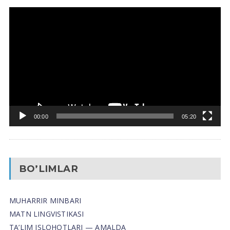
Video
Pleyer
00:00
05:20
BO’LIMLAR
MUHARRIR MINBARI
MATN LINGVISTIKASI
TA’LIM ISLOHOTLARI — AMALDA