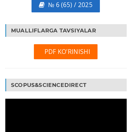
№ 6 (65) / 2025
MUALLIFLARGA TAVSIYALAR
PDF KO’RINISHI
SCOPUS&SCIENCEDIRECT
Video
Pleyer