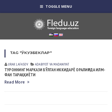
TOGGLE MENU
TAG "ЎКУЗБЕКЛАР"
URAK LАFАSOV
АDАBIYOT VА MАDАNIYAT
ТУРОННИНГ МАРКАЗИ БЎЛГАН ИККИДАРЁ ОРАЛИҒИДА ИЛМ-
ФАН ТАРАҚҚИЁТИ
Read More