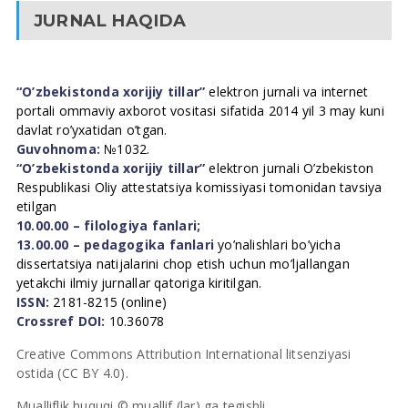
JURNAL HAQIDA
“O’zbekistonda xorijiy tillar”
elektron jurnali va internet
portali ommaviy axborot vositasi sifatida 2014 yil 3 may kuni
davlat ro’yxatidan o’tgan.
Guvohnoma:
№1032.
“O’zbekistonda xorijiy tillar”
elektron jurnali O’zbekiston
Respublikasi Oliy attestatsiya komissiyasi tomonidan tavsiya
etilgan
10.00.00 – filologiya fanlari;
13.00.00 – pedagogika fanlari
yo’nalishlari bo’yicha
dissertatsiya natijalarini chop etish uchun mo’ljallangan
yetakchi ilmiy jurnallar qatoriga kiritilgan.
ISSN:
2181-8215 (online)
Crossref DOI:
10.36078
Creative Commons Attribution International litsenziyasi
ostida (CC BY 4.0).
Mualliflik huquqi © muallif (lar) ga tegishli.