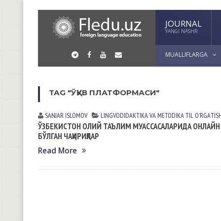
JOURNAL
YANGI NASHR
MUALLIFLARGA
TAG "ЎҚУВ ПЛАТФОРМАСИ"
SANJAR ISLOMOV
LINGVODIDАKTIKА VА METODIKА
TIL OʼRGАTIS
ЎЗБЕКИСТОН ОЛИЙ ТАЪЛИМ МУАССАСАЛАРИДА ОНЛАЙН
БЎЛГАН ЧАҚИРИҚЛАР
Read More