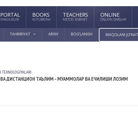
PORTAL
BOOKS
TEACHERS
ONLINE
YANGILIKLAR
KUTUBXONA
METOD. KABINET
ONLAYN DARSLAR
TAHRIRIYAT
ARXIV
BOG’LANISH
MAQOLANI JO’NAT
H TEXNOLOGIYALАRI
 ВА ДИСТАНЦИОН ТАЪЛИМ – МУАММОЛАР ВА ЕЧИЛИШИ ЛОЗИМ