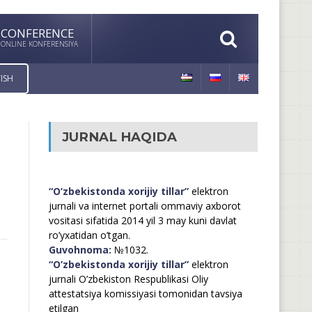
CONFERENCE
ONLINE KONFERENSIYA
ISH
JURNAL HAQIDA
“O’zbekistonda xorijiy tillar”
elektron
jurnali va internet portali ommaviy axborot
vositasi sifatida 2014 yil 3 may kuni davlat
ro’yxatidan o’tgan.
Guvohnoma:
№1032.
“O’zbekistonda xorijiy tillar”
elektron
jurnali O’zbekiston Respublikasi Oliy
attestatsiya komissiyasi tomonidan tavsiya
etilgan