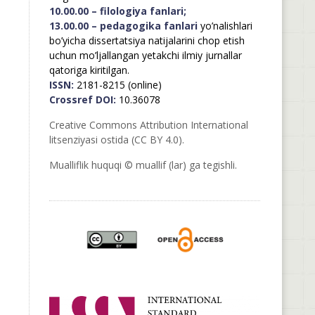
10.00.00 – filologiya fanlari;
13.00.00 – pedagogika fanlari
yo’nalishlari
bo’yicha dissertatsiya natijalarini chop etish
uchun mo’ljallangan yetakchi ilmiy jurnallar
qatoriga kiritilgan.
ISSN:
2181-8215 (online)
Crossref DOI:
10.36078
Creative Commons Attribution International
litsenziyasi ostida (CC BY 4.0).
Mualliflik huquqi © muallif (lar) ga tegishli.