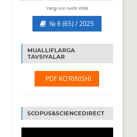
Yangi son nashr etildi
№ 6 (65) / 2025
MUALLIFLARGA
TAVSIYALAR
PDF KO’RINISHI
SCOPUS&SCIENCEDIRECT
Video
Pleyer