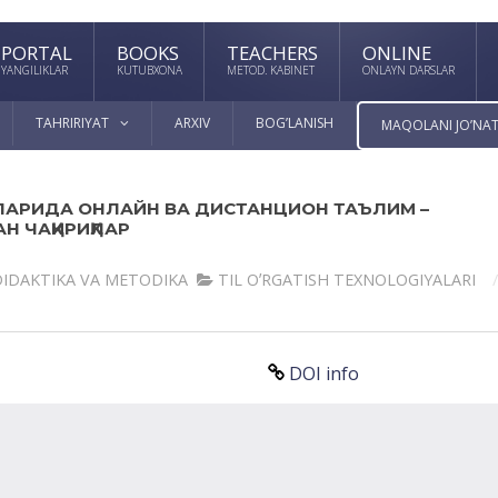
PORTAL
BOOKS
TEACHERS
ONLINE
YANGILIKLAR
KUTUBXONA
METOD. KABINET
ONLAYN DARSLAR
TAHRIRIYAT
ARXIV
BOG’LANISH
MAQOLANI JO’NAT
ЛАРИДА ОНЛАЙН ВА ДИСТАНЦИОН ТАЪЛИМ –
Н ЧАҚИРИҚЛАР
IDАKTIKА VА METODIKА
TIL OʼRGАTISH TEXNOLOGIYALАRI
DOI info