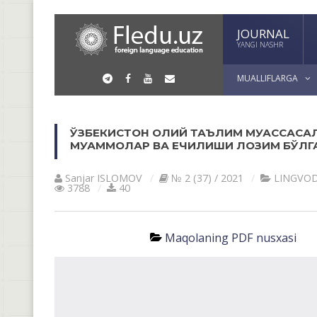
JOURNAL
YANGI NASHR
MUALLIFLARGA
ЎЗБЕКИСТОН ОЛИЙ ТАЪЛИМ МУАССАСА
МУАММОЛАР ВА ЕЧИЛИШИ ЛОЗИМ БЎЛГА
Sanjar ISLOMOV
№ 2 (37) / 2021
LINGVOD
3788
40
Maqolaning PDF nusxasi