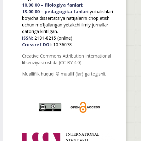
10.00.00 – filologiya fanlari;
13.00.00 – pedagogika fanlari
yo’nalishlari
bo’yicha dissertatsiya natijalarini chop etish
uchun mo’ljallangan yetakchi ilmiy jurnallar
qatoriga kiritilgan.
ISSN:
2181-8215 (online)
Crossref DOI:
10.36078
Creative Commons Attribution International
litsenziyasi ostida (CC BY 4.0).
Mualliflik huquqi © muallif (lar) ga tegishli.