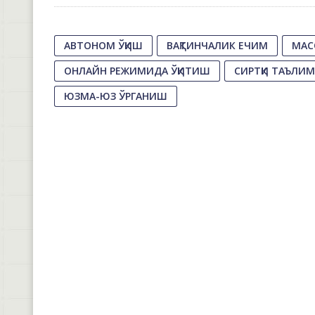
АВТОНОМ ЎҚИШ
ВАҚТИНЧАЛИК ЕЧИМ
МАС
ОНЛАЙН РЕЖИМИДА ЎҚИТИШ
СИРТҚИ ТАЪЛИМ
ЮЗМА-ЮЗ ЎРГАНИШ