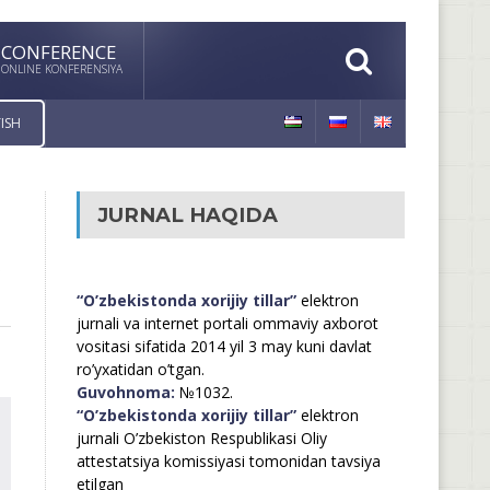
CONFERENCE
ONLINE KONFERENSIYA
ISH
JURNAL HAQIDA
“O’zbekistonda xorijiy tillar”
elektron
jurnali va internet portali ommaviy axborot
vositasi sifatida 2014 yil 3 may kuni davlat
ro’yxatidan o’tgan.
Guvohnoma:
№1032.
“O’zbekistonda xorijiy tillar”
elektron
jurnali O’zbekiston Respublikasi Oliy
attestatsiya komissiyasi tomonidan tavsiya
etilgan