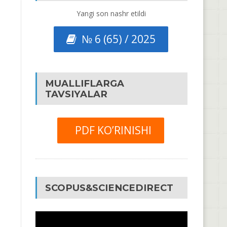
Yangi son nashr etildi
№ 6 (65) / 2025
MUALLIFLARGA
TAVSIYALAR
PDF KO’RINISHI
SCOPUS&SCIENCEDIRECT
Video
Pleyer