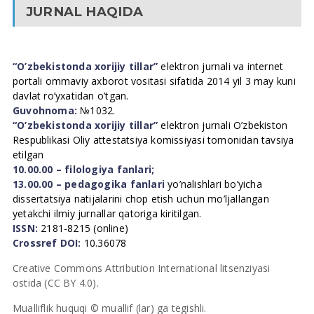
JURNAL HAQIDA
“O’zbekistonda xorijiy tillar”
elektron jurnali va internet
portali ommaviy axborot vositasi sifatida 2014 yil 3 may kuni
davlat ro’yxatidan o’tgan.
Guvohnoma:
№1032.
“O’zbekistonda xorijiy tillar”
elektron jurnali O’zbekiston
Respublikasi Oliy attestatsiya komissiyasi tomonidan tavsiya
etilgan
10.00.00 – filologiya fanlari;
13.00.00 – pedagogika fanlari
yo’nalishlari bo’yicha
dissertatsiya natijalarini chop etish uchun mo’ljallangan
yetakchi ilmiy jurnallar qatoriga kiritilgan.
ISSN:
2181-8215 (online)
Crossref DOI:
10.36078
Creative Commons Attribution International litsenziyasi
ostida (CC BY 4.0).
Mualliflik huquqi © muallif (lar) ga tegishli.