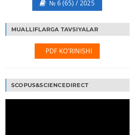
№ 6 (65) / 2025
MUALLIFLARGA TAVSIYALAR
PDF KO’RINISHI
SCOPUS&SCIENCEDIRECT
Video
Pleyer