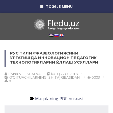
TOGGLE MENU
РУС ТИЛИ ФРАЗЕОЛОГИЯСИНИ
ЎРГАТИШДА ИННОВАЦИОН ПЕДАГОГИК
ТЕХНОЛОГИЯЛАРНИ ҚЎЛЛАШ УСУЛЛАРИ
Elvina VELISHАEVА
№ 3 (22) / 2018
OʼQITUVCHILАRNING ISH TАJRIBАSIDАN
6003
8
Maqolaning PDF nusxasi