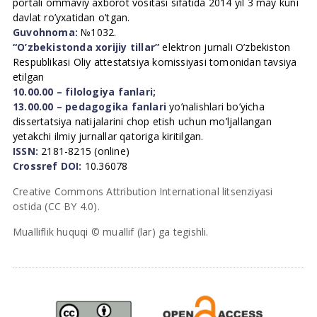
portali ommaviy axborot vositasi sifatida 2014 yil 3 may kuni
davlat ro’yxatidan o’tgan.
Guvohnoma:
№1032.
“O’zbekistonda xorijiy tillar”
elektron jurnali O’zbekiston
Respublikasi Oliy attestatsiya komissiyasi tomonidan tavsiya
etilgan
10.00.00 – filologiya fanlari;
13.00.00 – pedagogika fanlari
yo’nalishlari bo’yicha
dissertatsiya natijalarini chop etish uchun mo’ljallangan
yetakchi ilmiy jurnallar qatoriga kiritilgan.
ISSN:
2181-8215 (online)
Crossref DOI:
10.36078
Creative Commons Attribution International litsenziyasi
ostida (CC BY 4.0).
Mualliflik huquqi © muallif (lar) ga tegishli.