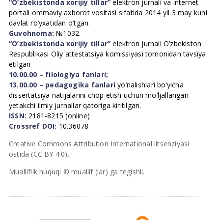
“O’zbekistonda xorijiy tillar”
elektron jurnali va internet
portali ommaviy axborot vositasi sifatida 2014 yil 3 may kuni
davlat ro’yxatidan o’tgan.
Guvohnoma:
№1032.
“O’zbekistonda xorijiy tillar”
elektron jurnali O’zbekiston
Respublikasi Oliy attestatsiya komissiyasi tomonidan tavsiya
etilgan
10.00.00 – filologiya fanlari;
13.00.00 – pedagogika fanlari
yo’nalishlari bo’yicha
dissertatsiya natijalarini chop etish uchun mo’ljallangan
yetakchi ilmiy jurnallar qatoriga kiritilgan.
ISSN:
2181-8215 (online)
Crossref DOI:
10.36078
Creative Commons Attribution International litsenziyasi
ostida (CC BY 4.0).
Mualliflik huquqi © muallif (lar) ga tegishli.