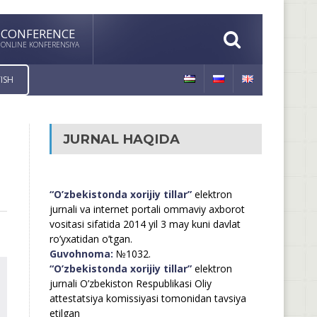
CONFERENCE
ONLINE KONFERENSIYA
ISH
JURNAL HAQIDA
“O’zbekistonda xorijiy tillar”
elektron
jurnali va internet portali ommaviy axborot
vositasi sifatida 2014 yil 3 may kuni davlat
ro’yxatidan o’tgan.
Guvohnoma:
№1032.
“O’zbekistonda xorijiy tillar”
elektron
jurnali O’zbekiston Respublikasi Oliy
attestatsiya komissiyasi tomonidan tavsiya
etilgan