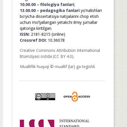
10.00.00 – filologiya fanlari;
13.00.00 – pedagogika fanlari
yo’nalishlari
bo’yicha dissertatsiya natijalarini chop etish
uchun mo’ljallangan yetakchi ilmiy jurnallar
qatoriga kiritilgan.
ISSN:
2181-8215 (online)
Crossref DOI:
10.36078
Creative Commons Attribution International
litsenziyasi ostida (CC BY 4.0).
Mualliflik huquqi © muallif (lar) ga tegishli.