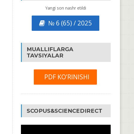
Yangi son nashr etildi
№ 6 (65) / 2025
MUALLIFLARGA
TAVSIYALAR
PDF KO’RINISHI
SCOPUS&SCIENCEDIRECT
Video
Pleyer