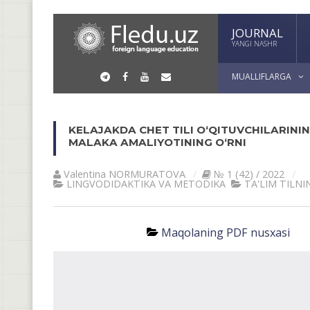
JOURNAL
YANGI NASHR
MUALLIFLARGA
KELAJAKDA CHET TILI O‘QITUVCHILARINI
MALAKA AMALIYOTINING O‘RNI
Valentina NORMURАTOVА
№ 1 (42) / 2022
LINGVODIDАKTIKА VА METODIKА
TА'LIM TILNI
Maqolaning PDF nusxasi