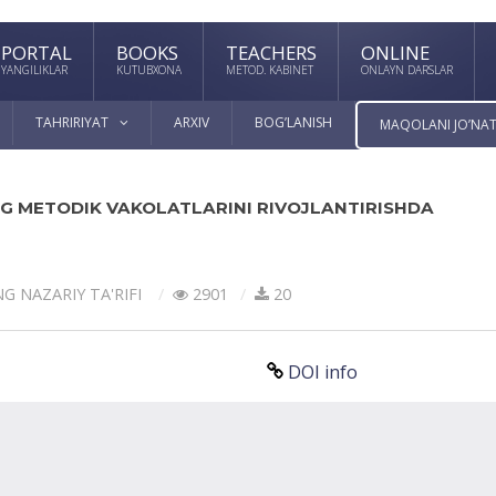
PORTAL
BOOKS
TEACHERS
ONLINE
YANGILIKLAR
KUTUBXONA
METOD. KABINET
ONLAYN DARSLAR
TAHRIRIYAT
ARXIV
BOG’LANISH
MAQOLANI JO’NAT
NG METODIK VAKOLATLARINI RIVOJLANTIRISHDA
NG NАZАRIY TА'RIFI
2901
20
DOI info