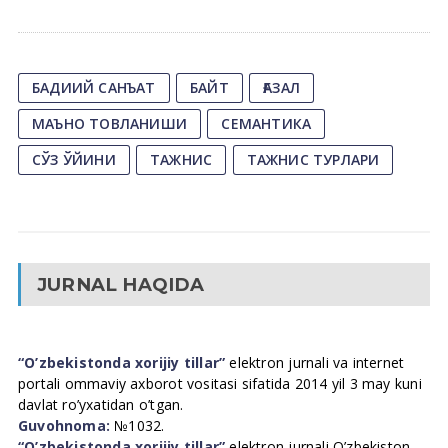
БАДИИЙ САНЪАТ
БАЙТ
ҒАЗАЛ
МАЪНО ТОВЛАНИШИ
СЕМАНТИКА
СЎЗ ЎЙИНИ
ТАЖНИС
ТАЖНИС ТУРЛАРИ
JURNAL HAQIDA
“O’zbekistonda xorijiy tillar”
elektron jurnali va internet
portali ommaviy axborot vositasi sifatida 2014 yil 3 may kuni
davlat ro’yxatidan o’tgan.
Guvohnoma:
№1032.
“O’zbekistonda xorijiy tillar”
elektron jurnali O’zbekiston