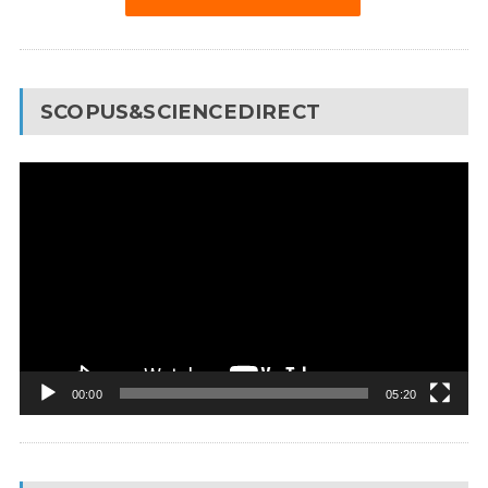
SCOPUS&SCIENCEDIRECT
Video
Pleyer
00:00
05:20