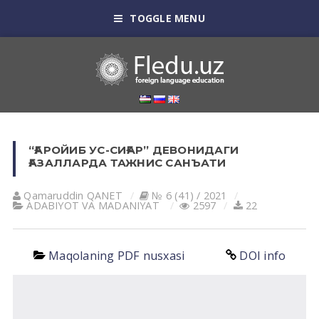
TOGGLE MENU
“ҒАРОЙИБ УС-СИҒАР” ДЕВОНИДАГИ
ҒАЗАЛЛАРДА ТАЖНИС САНЪАТИ
Qamaruddin QАNET
№ 6 (41) / 2021
АDАBIYOT VА MАDАNIYAT
2597
22
Maqolaning PDF nusxasi
DOI info