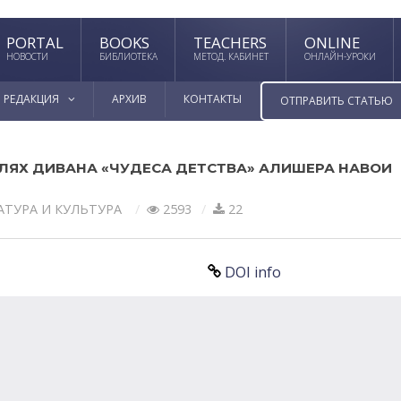
PORTAL
BOOKS
TEACHERS
ONLINE
НОВОСТИ
БИБЛИОТЕКА
МЕТОД. КАБИНЕТ
ОНЛАЙН-УРОКИ
РЕДАКЦИЯ
АРХИВ
КОНТАКТЫ
ОТПРАВИТЬ СТАТЬЮ
ЕЛЯХ ДИВАНА «ЧУДЕСА ДЕТСТВА» АЛИШЕРА НАВОИ
АТУРА И КУЛЬТУРА
2593
22
DOI info