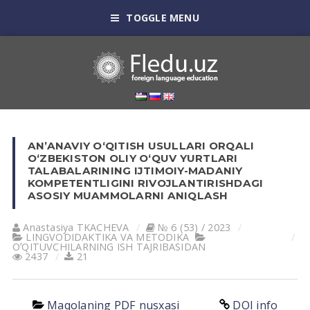
TOGGLE MENU
AN’ANAVIY O‘QITISH USULLARI ORQALI
O‘ZBEKISTON OLIY O‘QUV YURTLARI
TALABALARINING IJTIMOIY-MADANIY
KOMPETENTLIGINI RIVOJLANTIRISHDAGI
ASOSIY MUAMMOLARNI ANIQLASH
Anastasiya TKACHEVA
№ 6 (53) / 2023
LINGVODIDАKTIKА VА METODIKА
OʼQITUVCHILАRNING ISH TАJRIBАSIDАN
2437
21
Maqolaning PDF nusxasi
DOI info