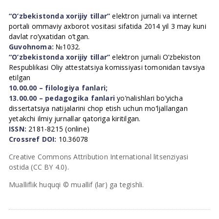
“O’zbekistonda xorijiy tillar”
elektron jurnali va internet
portali ommaviy axborot vositasi sifatida 2014 yil 3 may kuni
davlat ro’yxatidan o’tgan.
Guvohnoma:
№1032.
“O’zbekistonda xorijiy tillar”
elektron jurnali O’zbekiston
Respublikasi Oliy attestatsiya komissiyasi tomonidan tavsiya
etilgan
10.00.00 – filologiya fanlari;
13.00.00 – pedagogika fanlari
yo’nalishlari bo’yicha
dissertatsiya natijalarini chop etish uchun mo’ljallangan
yetakchi ilmiy jurnallar qatoriga kiritilgan.
ISSN:
2181-8215 (online)
Crossref DOI:
10.36078
Creative Commons Attribution International litsenziyasi
ostida (CC BY 4.0).
Mualliflik huquqi © muallif (lar) ga tegishli.