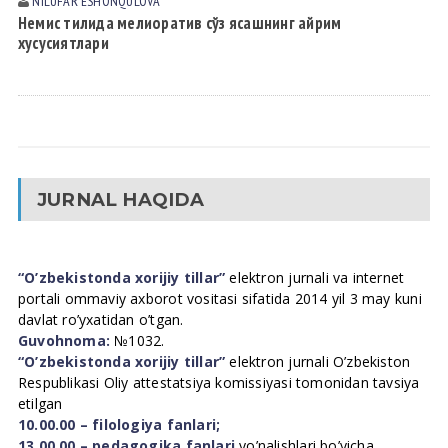
NILUFAR ESHONQULOVА
Немис тилида мелиоратив сўз ясашнинг айрим
хусусиятлари
JURNAL HAQIDA
“O’zbekistonda xorijiy tillar”
elektron jurnali va internet
portali ommaviy axborot vositasi sifatida 2014 yil 3 may kuni
davlat ro’yxatidan o’tgan.
Guvohnoma:
№1032.
“O’zbekistonda xorijiy tillar”
elektron jurnali O’zbekiston
Respublikasi Oliy attestatsiya komissiyasi tomonidan tavsiya
etilgan
10.00.00 – filologiya fanlari;
13.00.00 – pedagogika fanlari
yo’nalishlari bo’yicha