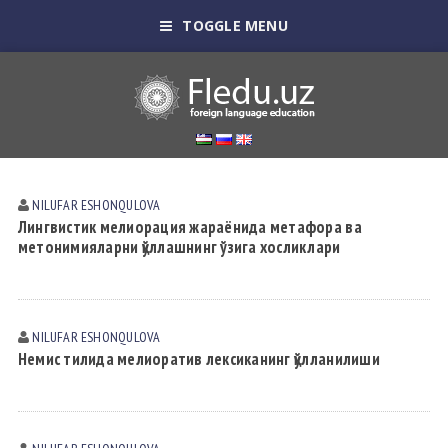
TOGGLE MENU
NILUFAR ESHONQULOVА
Лингвистик мелиорация жараёнида метафора ва
метонимияларни қўллашнинг ўзига хосликлари
NILUFAR ESHONQULOVА
Немис тилида мелиоратив лексиканинг қўлланилиши