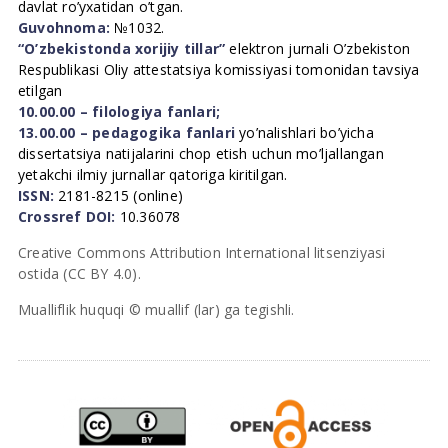
davlat ro’yxatidan o’tgan.
Guvohnoma:
№1032.
“O’zbekistonda xorijiy tillar”
elektron jurnali O’zbekiston
Respublikasi Oliy attestatsiya komissiyasi tomonidan tavsiya
etilgan
10.00.00 – filologiya fanlari;
13.00.00 – pedagogika fanlari
yo’nalishlari bo’yicha
dissertatsiya natijalarini chop etish uchun mo’ljallangan
yetakchi ilmiy jurnallar qatoriga kiritilgan.
ISSN:
2181-8215 (online)
Crossref DOI:
10.36078
Creative Commons Attribution International litsenziyasi
ostida (CC BY 4.0).
Mualliflik huquqi © muallif (lar) ga tegishli.