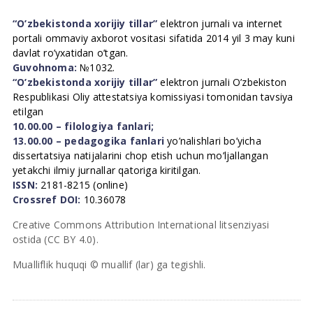
“O’zbekistonda xorijiy tillar”
elektron jurnali va internet
portali ommaviy axborot vositasi sifatida 2014 yil 3 may kuni
davlat ro’yxatidan o’tgan.
Guvohnoma:
№1032.
“O’zbekistonda xorijiy tillar”
elektron jurnali O’zbekiston
Respublikasi Oliy attestatsiya komissiyasi tomonidan tavsiya
etilgan
10.00.00 – filologiya fanlari;
13.00.00 – pedagogika fanlari
yo’nalishlari bo’yicha
dissertatsiya natijalarini chop etish uchun mo’ljallangan
yetakchi ilmiy jurnallar qatoriga kiritilgan.
ISSN:
2181-8215 (online)
Crossref DOI:
10.36078
Creative Commons Attribution International litsenziyasi
ostida (CC BY 4.0).
Mualliflik huquqi © muallif (lar) ga tegishli.